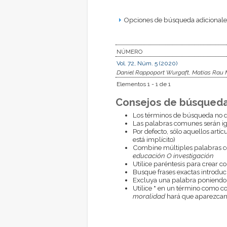
Opciones de búsqueda adicionales
NÚMERO
Vol. 72, Núm. 5 (2020)
Daniel Rappoport Wurgaft, Matías Rau
Elementos 1 - 1 de 1
Consejos de búsqueda
Los términos de búsqueda no d
Las palabras comunes serán i
Por defecto, sólo aquellos artí
está implícito)
Combine múltiples palabras 
educación O investigación
Utilice paréntesis para crear c
Busque frases exactas introduci
Excluya una palabra poniendo
Utilice
*
en un término como com
moralidad
hará que aparezcan 