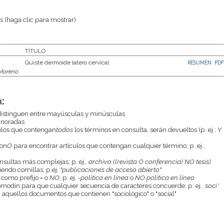
 (haga clic para mostrar)
TÍTULO
Quiste dermoide latero cervical
RESUMEN
PDF
 Moreno
:
istinguen entre mayúsculas y minúsculas
gnoradas
culos que contengan
todos
los términos en consulta, serán devueltos (p. ej.:
Y
con
O
para encontrar artículos que contengan cualquier término; p. ej.,
onsultas más complejas; p. ej.,
archivo ((revista O conferencia) NO tesis)
endo comillas; p.ej,
"publicaciones de acceso abierto"
 como prefijo
-
o
NO
; p. ej.
-política en línea
o
NO política en línea
odín para que cualquier secuencia de caracteres concuerde; p. ej.,
soci*
aquellos documentos que contienen "sociológico" o "social"