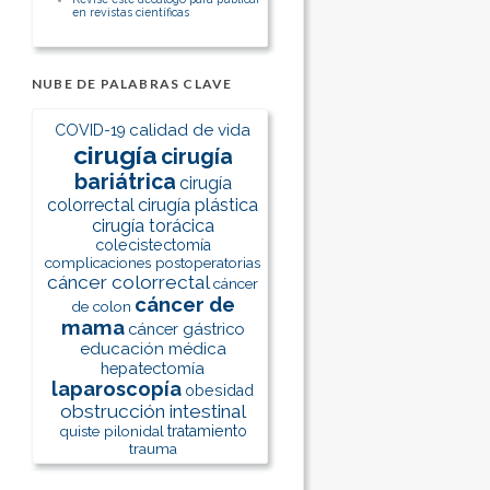
en revistas científicas
NUBE DE PALABRAS CLAVE
calidad de vida
COVID-19
cirugía
cirugía
bariátrica
cirugía
colorrectal
cirugía plástica
cirugía torácica
colecistectomía
complicaciones postoperatorias
cáncer colorrectal
cáncer
cáncer de
de colon
mama
cáncer gástrico
educación médica
hepatectomía
laparoscopía
obesidad
obstrucción intestinal
quiste pilonidal
tratamiento
trauma