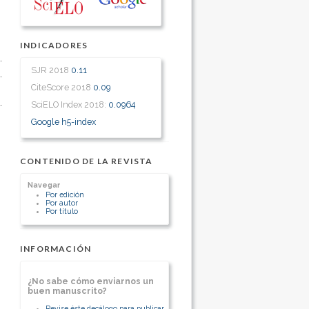
INDICADORES
SJR 2018
0.11
CiteScore 2018
0.09
SciELO Index 2018:
0.0964
Google h5-index
CONTENIDO DE LA REVISTA
Navegar
Por edición
Por autor
Por título
INFORMACIÓN
¿No sabe cómo enviarnos un
buen manuscrito?
Revise éste decálogo para publicar