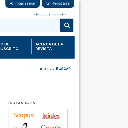
Iniciar sesión
Registrarse
» búsqueda avanzada«
ÍO DE
ACERCA DE LA
USCRITO
REVISTA
INICIO
BUSCAR
|
INDEXADA EN