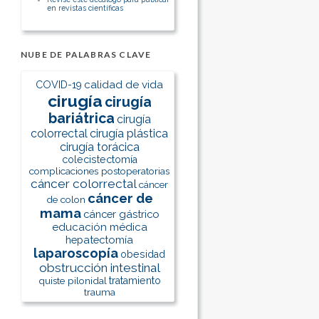
en revistas científicas
NUBE DE PALABRAS CLAVE
calidad de vida
COVID-19
cirugía
cirugía
bariátrica
cirugía
colorrectal
cirugía plástica
cirugía torácica
colecistectomía
complicaciones postoperatorias
cáncer colorrectal
cáncer
cáncer de
de colon
mama
cáncer gástrico
educación médica
hepatectomía
laparoscopía
obesidad
obstrucción intestinal
quiste pilonidal
tratamiento
trauma