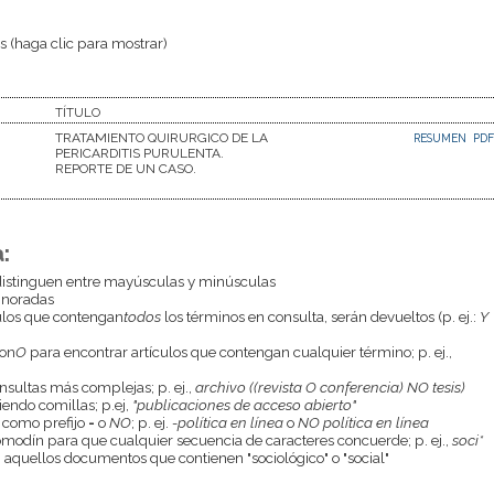
 (haga clic para mostrar)
TÍTULO
TRATAMIENTO QUIRURGICO DE LA
RESUMEN
PDF
PERICARDITIS PURULENTA.
REPORTE DE UN CASO.
:
istinguen entre mayúsculas y minúsculas
gnoradas
culos que contengan
todos
los términos en consulta, serán devueltos (p. ej.:
Y
con
O
para encontrar artículos que contengan cualquier término; p. ej.,
onsultas más complejas; p. ej.,
archivo ((revista O conferencia) NO tesis)
endo comillas; p.ej,
"publicaciones de acceso abierto"
 como prefijo
-
o
NO
; p. ej.
-política en línea
o
NO política en línea
odín para que cualquier secuencia de caracteres concuerde; p. ej.,
soci*
aquellos documentos que contienen "sociológico" o "social"