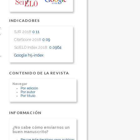
INDICADORES
SJR 2018
0.11
CiteScore 2018
0.09
SciELO Index 2018:
0.0964
Google h5-index
CONTENIDO DE LA REVISTA
Navegar
Por edición
Por autor
Por título
INFORMACIÓN
¿No sabe cómo enviarnos un
buen manuscrito?
Revise éste decálogo para publicar