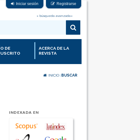
Iniciar sesión
Registrarse
» búsqueda avanzada«
ÍO DE
ACERCA DE LA
USCRITO
REVISTA
INICIO
BUSCAR
|
INDEXADA EN