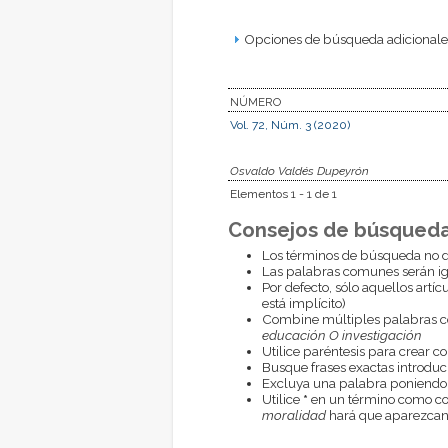
Opciones de búsqueda adicionales
NÚMERO
Vol. 72, Núm. 3 (2020)
Osvaldo Valdés Dupeyrón
Elementos 1 - 1 de 1
Consejos de búsqueda
Los términos de búsqueda no d
Las palabras comunes serán i
Por defecto, sólo aquellos artí
está implícito)
Combine múltiples palabras 
educación O investigación
Utilice paréntesis para crear c
Busque frases exactas introduci
Excluya una palabra poniendo
Utilice
*
en un término como com
moralidad
hará que aparezcan 