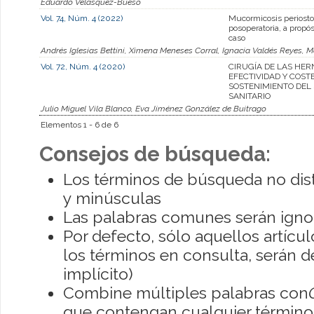
Eduardo Velásquez-Bueso
Vol. 74, Núm. 4 (2022)
Mucormicosis periost
posoperatoria, a propó
caso
Andrés Iglesias Bettini, Ximena Meneses Corral, Ignacia Valdés Reyes, 
Vol. 72, Núm. 4 (2020)
CIRUGÍA DE LAS HER
EFECTIVIDAD Y COST
SOSTENIMIENTO DEL
SANITARIO
Julio Miguel Vila Blanco, Eva Jiménez González de Buitrago
Elementos 1 - 6 de 6
Consejos de búsqueda:
Los términos de búsqueda no dis
y minúsculas
Las palabras comunes serán igno
Por defecto, sólo aquellos artíc
los términos en consulta, serán de
implícito)
Combine múltiples palabras con
que contengan cualquier término; 