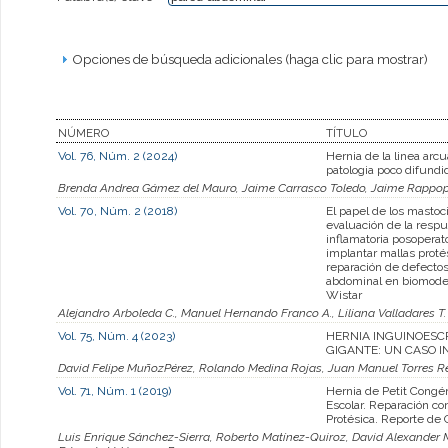
Opciones de búsqueda adicionales (haga clic para mostrar)
NÚMERO
TÍTULO
Vol. 76, Núm. 2 (2024)
Hernia de la linea arcu
patologia poco difundi
Brenda Andrea Gámez del Mauro, Jaime Carrasco Toledo, Jaime Rappo
Vol. 70, Núm. 2 (2018)
El papel de los mastoci
evaluación de la resp
inflamatoria posoperato
implantar mallas protés
reparación de defectos
abdominal en biomodel
Wistar
Alejandro Arboleda C., Manuel Hernando Franco A., Liliana Valladares T.
Vol. 75, Núm. 4 (2023)
HERNIA INGUINOESC
GIGANTE: UN CASO 
David Felipe MuñozPérez, Rolando Medina Rojas, Juan Manuel Torres R
Vol. 71, Núm. 1 (2019)
Hernia de Petit Congé
Escolar. Reparación co
Protésica. Reporte de 
Luis Enrique Sánchez-Sierra, Roberto Matínez-Quiroz, David Alexander