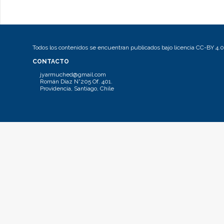
Todos los contenidos se encuentran publicados bajo licencia CC-BY 4.0
CONTACTO
jyarmuched@gmail.com
Román Díaz N°205 Of. 401.
Providencia, Santiago, Chile