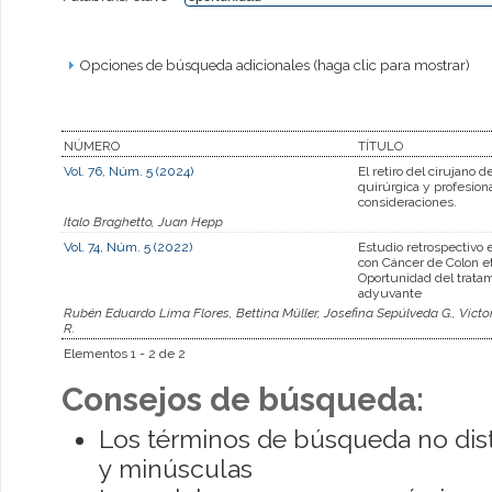
Opciones de búsqueda adicionales (haga clic para mostrar)
NÚMERO
TÍTULO
Vol. 76, Núm. 5 (2024)
El retiro del cirujano d
quirúrgica y profesion
consideraciones.
Italo Braghetto, Juan Hepp
Vol. 74, Núm. 5 (2022)
Estudio retrospectivo 
con Cáncer de Colon eta
Oportunidad del trata
adyuvante
Rubén Eduardo Lima Flores, Bettina Müller, Josefina Sepúlveda G., Victor
R.
Elementos 1 - 2 de 2
Consejos de búsqueda:
Los términos de búsqueda no dis
y minúsculas