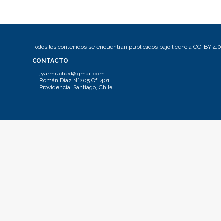
Todos los contenidos se encuentran publicados bajo licencia CC-BY 4.0
CONTACTO
jyarmuched@gmail.com
Román Díaz N°205 Of. 401.
Providencia, Santiago, Chile