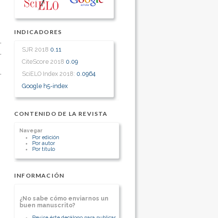
INDICADORES
SJR 2018
0.11
CiteScore 2018
0.09
SciELO Index 2018:
0.0964
Google h5-index
CONTENIDO DE LA REVISTA
Navegar
Por edición
Por autor
Por título
INFORMACIÓN
¿No sabe cómo enviarnos un
buen manuscrito?
Revise éste decálogo para publicar