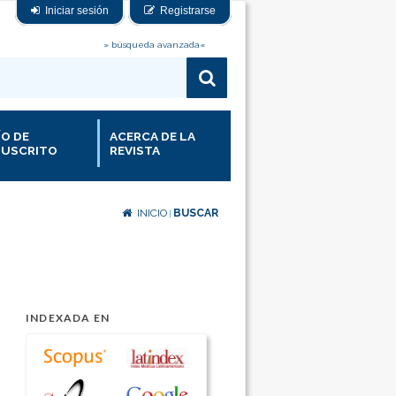
Iniciar sesión
Registrarse
» búsqueda avanzada«
ÍO DE
ACERCA DE LA
USCRITO
REVISTA
INICIO
BUSCAR
|
INDEXADA EN