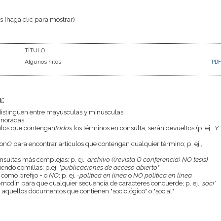
 (haga clic para mostrar)
TÍTULO
Algunos hitos
PDF
:
istinguen entre mayúsculas y minúsculas
gnoradas
culos que contengan
todos
los términos en consulta, serán devueltos (p. ej.:
Y
con
O
para encontrar artículos que contengan cualquier término; p. ej.,
onsultas más complejas; p. ej.,
archivo ((revista O conferencia) NO tesis)
endo comillas; p.ej,
"publicaciones de acceso abierto"
 como prefijo
-
o
NO
; p. ej.
-política en línea
o
NO política en línea
odín para que cualquier secuencia de caracteres concuerde; p. ej.,
soci*
aquellos documentos que contienen "sociológico" o "social"