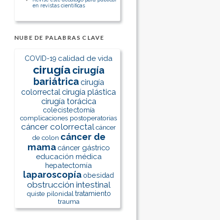
en revistas científicas
NUBE DE PALABRAS CLAVE
calidad de vida
COVID-19
cirugía
cirugía
bariátrica
cirugía
colorrectal
cirugía plástica
cirugía torácica
colecistectomía
complicaciones postoperatorias
cáncer colorrectal
cáncer
cáncer de
de colon
mama
cáncer gástrico
educación médica
hepatectomía
laparoscopía
obesidad
obstrucción intestinal
quiste pilonidal
tratamiento
trauma