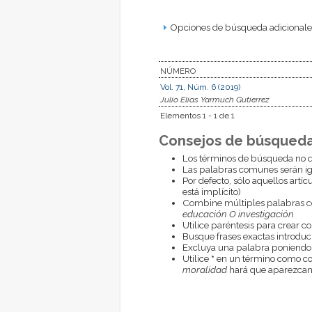
Opciones de búsqueda adicionales
NÚMERO
Vol. 71, Núm. 6 (2019)
Julio Elias Yarmuch Gutierrez
Elementos 1 - 1 de 1
Consejos de búsqueda
Los términos de búsqueda no d
Las palabras comunes serán i
Por defecto, sólo aquellos artí
está implícito)
Combine múltiples palabras 
educación O investigación
Utilice paréntesis para crear c
Busque frases exactas introduci
Excluya una palabra poniendo
Utilice
*
en un término como com
moralidad
hará que aparezcan 