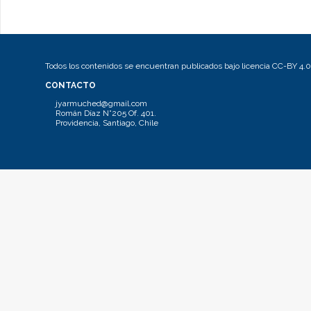
Todos los contenidos se encuentran publicados bajo licencia CC-BY 4.0
CONTACTO
jyarmuched@gmail.com
Román Díaz N°205 Of. 401.
Providencia, Santiago, Chile