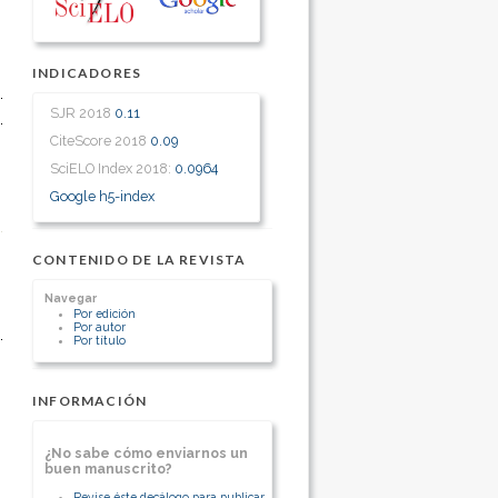
INDICADORES
SJR 2018
0.11
CiteScore 2018
0.09
SciELO Index 2018:
0.0964
Google h5-index
CONTENIDO DE LA REVISTA
Navegar
Por edición
Por autor
Por título
INFORMACIÓN
¿No sabe cómo enviarnos un
buen manuscrito?
Revise éste decálogo para publicar