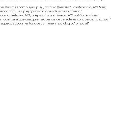
onsultas más complejas; p. ej.,
archivo ((revista O conferencia) NO tesis)
endo comillas; p.ej,
"publicaciones de acceso abierto"
 como prefijo
-
o
NO
; p. ej.
-política en línea
o
NO política en línea
odín para que cualquier secuencia de caracteres concuerde; p. ej.,
soci*
aquellos documentos que contienen "sociológico" o "social"