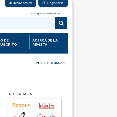
Iniciar sesión
Registrarse
» búsqueda avanzada«
ÍO DE
ACERCA DE LA
USCRITO
REVISTA
INICIO
BUSCAR
|
INDEXADA EN