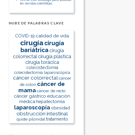
en revistas científicas
NUBE DE PALABRAS CLAVE
calidad de vida
COVID-19
cirugía
cirugía
bariátrica
cirugía
colorrectal
cirugía plástica
cirugía torácica
colecistectomía
colecistectomía laparoscópica
cáncer colorrectal
cáncer
cáncer de
de colon
mama
cáncer de recto
cáncer gástrico
educación
médica
hepatectomía
laparoscopía
obesidad
obstrucción intestinal
quiste pilonidal
tratamiento