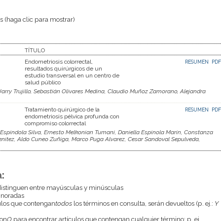
 (haga clic para mostrar)
TÍTULO
Endometriosis colorrectal,
RESUMEN
PDF
resultados quirúrgicos de un
estudio transversal en un centro de
salud público
 Jarry Trujillo, Sebastián Olivares Medina, Claudio Muñoz Zamorano, Alejandra
Tratamiento quirúrgico de la
RESUMEN
PDF
endometriosis pélvica profunda con
compromiso colorrectal
spindola Silva, Ernesto Melkonian Tumani, Daniella Espinola Marin, Constanza
Benitez, Aldo Cuneo Zuñiga, Marco Puga Alvarez, Cesar Sandoval Sepulveda,
:
istinguen entre mayúsculas y minúsculas
gnoradas
culos que contengan
todos
los términos en consulta, serán devueltos (p. ej.:
Y
con
O
para encontrar artículos que contengan cualquier término; p. ej.,