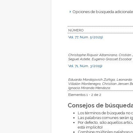
Opciones de búsqueda adicionales
NÚMERO
Vol. 77, Núm. 5 (2025)
Christophe Riquoir Altamirano, Cristián
Seguel Astete, Eugenio Grasset Escobar
Vol. 71, Núm. 3 (2019)
Eduardo Mordojovich Zúñiga, Leonardo E
Villalón Montenegro, Christian Jensen 
Ignacio Miranda Mendoza
Elementos 1 - 2 de 2
Consejos de búsqueda
Los términos de búsqueda no d
Las palabras comunes serán i
Por defecto, sólo aquellos artí
está implícito)
Combine múltiples palabras 