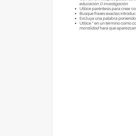
educación O investigación
Utilice paréntesis para crear c
Busque frases exactas introduci
Excluya una palabra poniendo
Utilice
*
en un término como com
moralidad
hará que aparezcan 