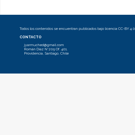
Todos los contenidos se encuentran publicados bajo licencia CC-BY 4.0
CONTACTO
jyarmuched@gmail.com
Román Díaz N°205 Of. 401.
Providencia, Santiago, Chile