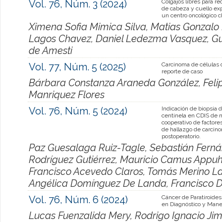
Vol. 76, Núm. 3 (2024)
Colgajos libres para r
de cabeza y cuello ex
un centro oncológico c
Ximena Sofia Mimica Silva, Matias Gonzalo 
Lagos Chavez, Daniel Ledezma Vasquez, Gus
de Amesti
Vol. 77, Núm. 5 (2025)
Carcinoma de células 
reporte de caso
Bárbara Constanza Araneda González, Feli
Manriquez Flores
Vol. 76, Núm. 5 (2024)
Indicación de biopsia 
centinela en CDIS de 
cooperativo de factore
de hallazgo de carcin
postoperatorio.
Paz Guesalaga Ruiz-Tagle, Sebastián Fernán
Rodríguez Gutiérrez, Mauricio Camus Appuh
Francisco Acevedo Claros, Tomás Merino La
Angélica Domínguez De Landa, Francisco 
Vol. 76, Núm. 6 (2024)
Cáncer de Paratiroides
en Diagnóstico y Mane
Lucas Fuenzalida Mery, Rodrigo Ignacio Jim