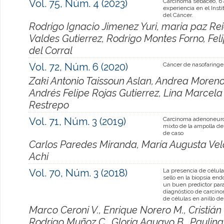
Vol. 75, Núm. 4 (2023)
Carcinoma sebáceo, 6
experiencia en el Insti
del Cáncer.
Rodrigo Ignacio Jimenez Yuri, maria paz Re
Valdes Gutierrez, Rodrigo Montes Forno, Fel
del Corral
Vol. 72, Núm. 6 (2020)
Cáncer de nasofaringe
Zaki Antonio Taissoun Aslan, Andrea Moreno
Andrés Felipe Rojas Gutierrez, Lina Marcela
Restrepo
Vol. 71, Núm. 3 (2019)
Carcinoma adenoneur
mixto de la ampolla de
de caso
Carlos Paredes Miranda, María Augusta Ve
Achi
Vol. 70, Núm. 3 (2018)
La presencia de célula
sello en la biopsia en
un buen predictor para
diagnóstico de carcino
de células en anillo de
Marco Ceroni V., Enrique Norero M., Cristián
Rodrigo Muñoz C., Gloria Aguayo B., Paulina 