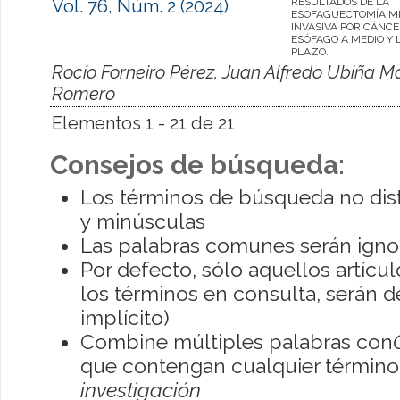
Vol. 76, Núm. 2 (2024)
RESULTADOS DE LA
ESOFAGUECTOMÍA M
INVASIVA POR CÁNCE
ESÓFAGO A MEDIO Y
PLAZO.
Rocío Forneiro Pérez, Juan Alfredo Ubiña M
Romero
Elementos 1 - 21 de 21
Consejos de búsqueda:
Los términos de búsqueda no dis
y minúsculas
Las palabras comunes serán igno
Por defecto, sólo aquellos artíc
los términos en consulta, serán de
implícito)
Combine múltiples palabras con
que contengan cualquier término; 
investigación