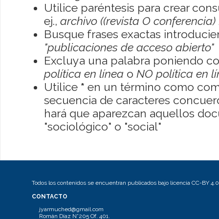
Utilice paréntesis para crear con
ej.,
archivo ((revista O conferencia)
Busque frases exactas introducien
"publicaciones de acceso abierto"
Excluya una palabra poniendo co
política en línea
o
NO política en l
Utilice
*
en un término como como
secuencia de caracteres concuerde
hará que aparezcan aquellos do
"sociológico" o "social"
Todos los contenidos se encuentran publicados bajo licencia CC-BY 4.0
CONTACTO
jyarmuched@gmail.com
Román Díaz N°205 Of. 401.