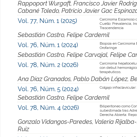
Rappoport Wurgaft, Francisco Javier Rodri
Cabané Toledo, Patricio Javier Gac Espinoz
Vol. 77, Núm. 1 (2025)
Carcinoma Escamoso 
Cuello: Prevalencia, In
Trascendencia
Sebastián Castro, Felipe Cardemil
Vol. 76, Núm. 1 (2024)
Biopsia en Carcinoma
Orofaringe
Sebastián Castro, Felipe Carvajal, Felipe Ca
Vol. 78, Núm. 2 (2026)
Carcinoma hepatocelula
con debut hemorrágico
terapéuticos.
Ana Díaz Granados, Pablo Dabán López, Be
Vol. 76, Núm. 5 (2024)
Colgajo infraclavicular:
Sebastián Castro, Felipe Cardemil
Vol. 78, Núm. 4 (2026)
Biliperitoneo como Co
subestimada tras Adr
Derecha Abierta: Repo
Gonzalo Vidangos-Paredes, Valeria Rijalba
Ruiz