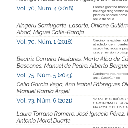
Vol. 70, Núm. 4 (2018)
Paresia gástrica masi
hallazgo diagnóstico de
plástica por carcinoma
anillo de sello
Aingeru Sarriugarte-Lasarte, Ohiane Gutiérre
Abad, Miguel Calle-Baraja
Vol. 70, Núm. 1 (2018)
Carcinoma epidermoide
alrededor de implante
osteointegrados: a pro
caso y revisión bibliogr
Beatriz Carreira Nestares, Marta Alba de C
Bascones, Manuel de Pedro, Alberto Bergu
Vol. 75, Núm. 5 (2023)
Carcinoma neuroendoc
anal: Caso Clínico.
Celia García Vega, Ana Isabel Fábregues O
Manuel Ramia Ángel
Vol. 73, Núm. 6 (2021)
“MANEJO QUIRÚRGIC
CARCINOMA DE PARAT
PROPÓSITO DE UN CA
Laura Torrano Romero, José Ignacio Pérez, V
Antonio Moral Duarte