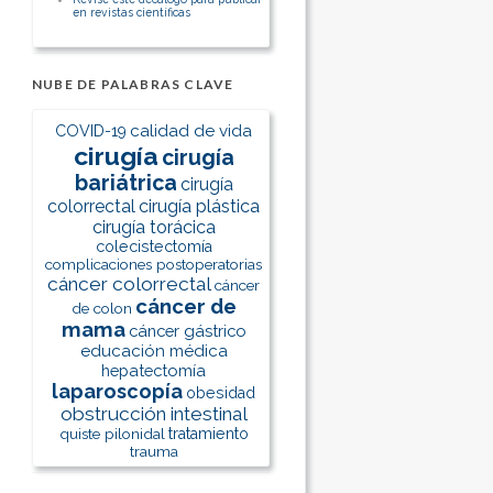
en revistas científicas
NUBE DE PALABRAS CLAVE
calidad de vida
COVID-19
cirugía
cirugía
bariátrica
cirugía
colorrectal
cirugía plástica
cirugía torácica
colecistectomía
complicaciones postoperatorias
cáncer colorrectal
cáncer
cáncer de
de colon
mama
cáncer gástrico
educación médica
hepatectomía
laparoscopía
obesidad
obstrucción intestinal
quiste pilonidal
tratamiento
trauma