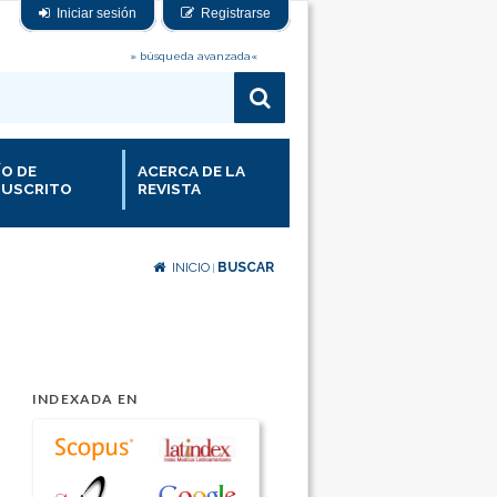
Iniciar sesión
Registrarse
» búsqueda avanzada«
ÍO DE
ACERCA DE LA
USCRITO
REVISTA
INICIO
BUSCAR
|
INDEXADA EN