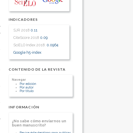
INDICADORES
SJR 2018
0.11
CiteScore 2018
0.09
SciELO Index 2018:
0.0964
Google h5-index
CONTENIDO DE LA REVISTA
Navegar
Por edición
Por autor
Por título
INFORMACIÓN
¿No sabe cómo enviarnos un
buen manuscrito?
Revise éste decálogo para publicar