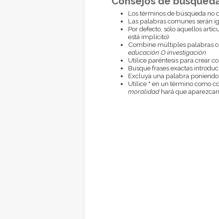
Consejos de búsqueda
Los términos de búsqueda no d
Las palabras comunes serán i
Por defecto, sólo aquellos artí
está implícito)
Combine múltiples palabras 
educación O investigación
Utilice paréntesis para crear c
Busque frases exactas introduci
Excluya una palabra poniendo
Utilice
*
en un término como com
moralidad
hará que aparezcan 