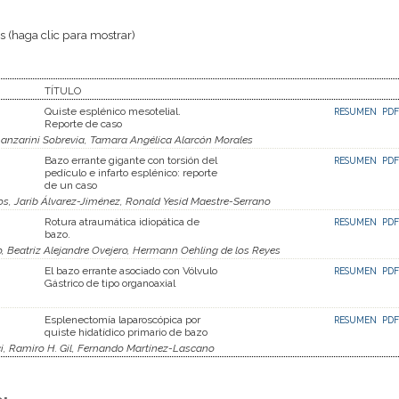
 (haga clic para mostrar)
TÍTULO
Quiste esplénico mesotelial.
RESUMEN
PDF
Reporte de caso
Lanzarini Sobrevia, Tamara Angélica Alarcón Morales
Bazo errante gigante con torsión del
RESUMEN
PDF
pedículo e infarto esplénico: reporte
de un caso
s, Jarib Álvarez-Jiménez, Ronald Yesid Maestre-Serrano
Rotura atraumática idiopática de
RESUMEN
PDF
bazo.
o, Beatriz Alejandre Ovejero, Hermann Oehling de los Reyes
El bazo errante asociado con Vólvulo
RESUMEN
PDF
Gástrico de tipo organoaxial
Esplenectomía laparoscópica por
RESUMEN
PDF
quiste hidatídico primario de bazo
ci, Ramiro H. Gil, Fernando Martínez-Lascano