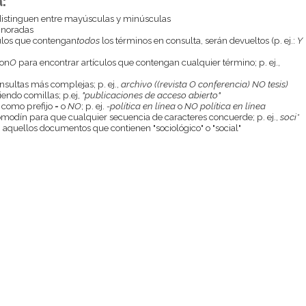
:
istinguen entre mayúsculas y minúsculas
gnoradas
culos que contengan
todos
los términos en consulta, serán devueltos (p. ej.:
Y
con
O
para encontrar artículos que contengan cualquier término; p. ej.,
onsultas más complejas; p. ej.,
archivo ((revista O conferencia) NO tesis)
endo comillas; p.ej,
"publicaciones de acceso abierto"
 como prefijo
-
o
NO
; p. ej.
-política en línea
o
NO política en línea
odín para que cualquier secuencia de caracteres concuerde; p. ej.,
soci*
aquellos documentos que contienen "sociológico" o "social"