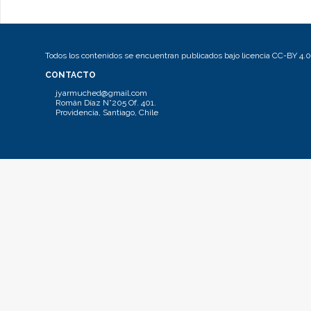
Todos los contenidos se encuentran publicados bajo licencia CC-BY 4.0
CONTACTO
jyarmuched@gmail.com
Román Díaz N°205 Of. 401.
Providencia, Santiago, Chile