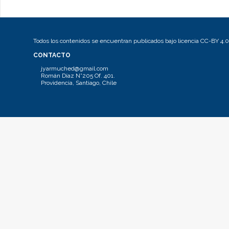
Todos los contenidos se encuentran publicados bajo licencia CC-BY 4.0
CONTACTO
jyarmuched@gmail.com
Román Díaz N°205 Of. 401.
Providencia, Santiago, Chile