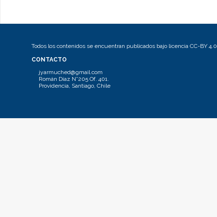
Todos los contenidos se encuentran publicados bajo licencia CC-BY 4.0
CONTACTO
jyarmuched@gmail.com
Román Díaz N°205 Of. 401.
Providencia, Santiago, Chile