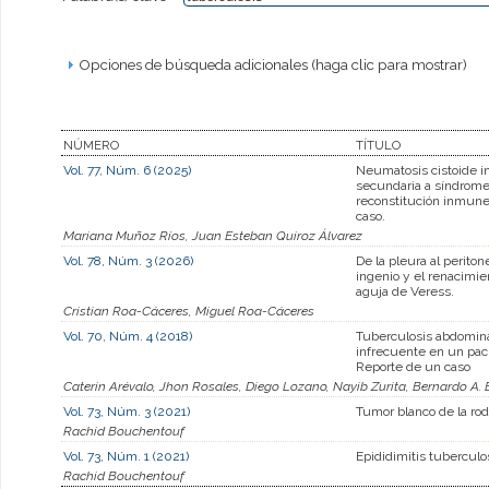
Opciones de búsqueda adicionales (haga clic para mostrar)
NÚMERO
TÍTULO
Vol. 77, Núm. 6 (2025)
Neumatosis cistoide in
secundaria a síndrom
reconstitución inmune
caso.
Mariana Muñoz Ríos, Juan Esteban Quiroz Álvarez
Vol. 78, Núm. 3 (2026)
De la pleura al peritone
ingenio y el renacimie
aguja de Veress.
Cristian Roa-Cáceres, Miguel Roa-Cáceres
Vol. 70, Núm. 4 (2018)
Tuberculosis abdominal
infrecuente en un pac
Reporte de un caso
Caterin Arévalo, Jhon Rosales, Diego Lozano, Nayib Zurita, Bernardo A.
Vol. 73, Núm. 3 (2021)
Tumor blanco de la rodi
Rachid Bouchentouf
Vol. 73, Núm. 1 (2021)
Epididimitis tuberculo
Rachid Bouchentouf