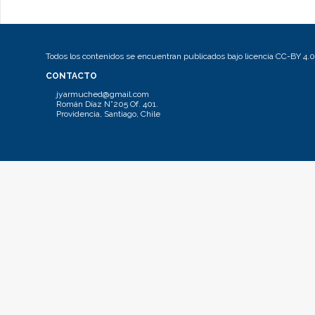
Todos los contenidos se encuentran publicados bajo licencia CC-BY 4.0
CONTACTO
jyarmuched@gmail.com
Román Díaz N°205 Of. 401.
Providencia, Santiago, Chile