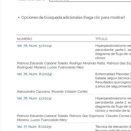
Opciones de búsqueda adicionales (haga clic para mostrar)
NÚMERO
TÍTULO
Vol. 76, Núm. 5 (2024)
Hiperparatiroidismo re
persistente. parte 1. s
diagrama de flujo de 
clínico
Patricio Eduardo Cabané Toledo, Rodrigo Miranda Palta, Patricio Gac Es
Rodriguez Moreno, Lucas Fuenzalida Mery
Vol. 76, Núm. 6 (2024)
Enfermedad Pilonidal 
tratada según técnica 
Resultados quirúrgico
5 años de seguimient
Alessandra Cassana, Ricardo Villalón Cortés
Vol. 76, Núm. 5 (2024)
Hiperparatiroidismo re
persistente. parte 2: a
diagrama de flujo de 
clínico y revisión de la 
Patricio Eduardo Cabané Toledo, Patricio Gac Espinoza, Claudio Correa 
Moreno, Lucas Fuenzalida Mery
Vol. 77, Núm. 6 (2025)
Técnica de elevación 
Bascom clef lift para 