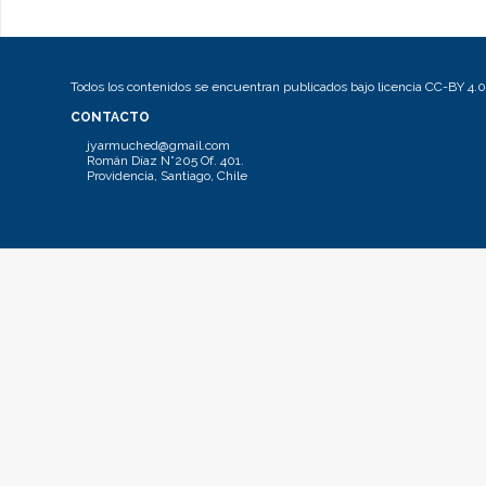
Todos los contenidos se encuentran publicados bajo licencia CC-BY 4.0
CONTACTO
jyarmuched@gmail.com
Román Díaz N°205 Of. 401.
Providencia, Santiago, Chile