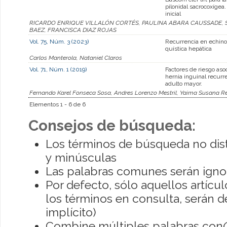
pilonidal sacrocoxígea
inicial
RICARDO ENRIQUE VILLALÓN CORTÉS, PAULINA ABARA CAUSSADE, 
BAEZ, FRANCISCA DIAZ ROJAS
Vol. 75, Núm. 3 (2023)
Recurrencia en echino
quística hepática
Carlos Manterola, Nataniel Claros
Vol. 71, Núm. 1 (2019)
Factores de riesgo asoc
hernia inguinal recurr
adulto mayor.
Fernando Karel Fonseca Sosa, Andres Lorenzo Mestril, Yaima Susana Re
Elementos 1 - 6 de 6
Consejos de búsqueda:
Los términos de búsqueda no dis
y minúsculas
Las palabras comunes serán igno
Por defecto, sólo aquellos artíc
los términos en consulta, serán de
implícito)
Combine múltiples palabras con