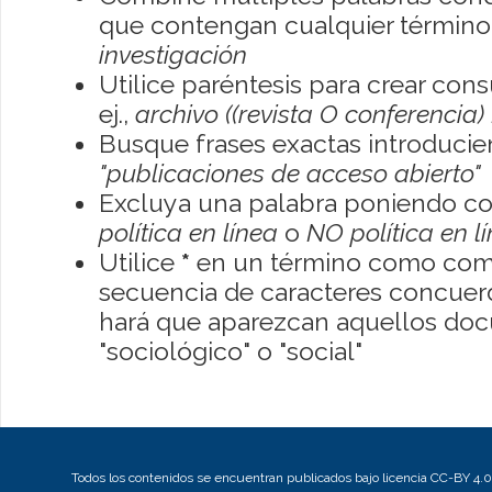
que contengan cualquier término; 
investigación
Utilice paréntesis para crear con
ej.,
archivo ((revista O conferencia)
Busque frases exactas introducien
"publicaciones de acceso abierto"
Excluya una palabra poniendo co
política en línea
o
NO política en l
Utilice
*
en un término como como
secuencia de caracteres concuerde
hará que aparezcan aquellos do
"sociológico" o "social"
Todos los contenidos se encuentran publicados bajo licencia CC-BY 4.0