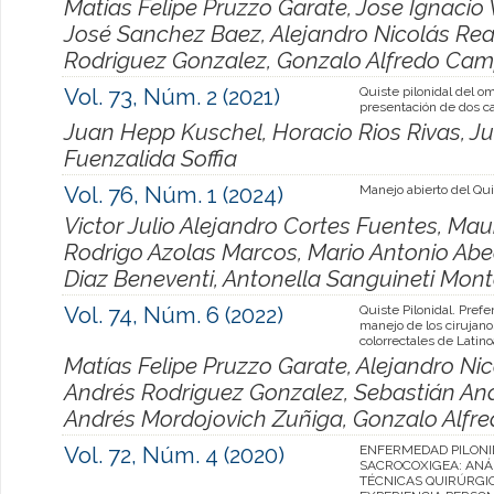
Matias Felipe Pruzzo Garate, Jose Ignaci
José Sanchez Baez, Alejandro Nicolás Read
Rodriguez Gonzalez, Gonzalo Alfredo Cam
Vol. 73, Núm. 2 (2021)
Quiste pilonidal del om
presentación de dos c
Juan Hepp Kuschel, Horacio Rios Rivas, J
Fuenzalida Soffia
Vol. 76, Núm. 1 (2024)
Manejo abierto del Qui
Victor Julio Alejandro Cortes Fuentes, Ma
Rodrigo Azolas Marcos, Mario Antonio Abed
Diaz Beneventi, Antonella Sanguineti Mont
Vol. 74, Núm. 6 (2022)
Quiste Pilonidal. Pref
manejo de los cirujan
colorrectales de Latin
Matías Felipe Pruzzo Garate, Alejandro Nic
Andrés Rodriguez Gonzalez, Sebastián An
Andrés Mordojovich Zuñiga, Gonzalo Alfr
Vol. 72, Núm. 4 (2020)
ENFERMEDAD PILONI
SACROCOXIGEA: ANÁL
TÉCNICAS QUIRÚRGI