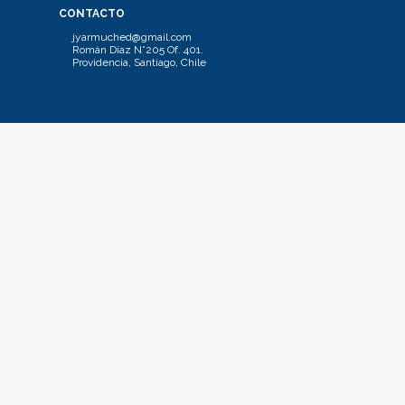
CONTACTO
jyarmuched@gmail.com
Román Díaz N°205 Of. 401.
Providencia, Santiago, Chile