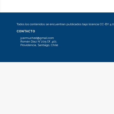
Todos los contenidos se encuentran publicados bajo licencia CC-BY 4.0
CONTACTO
jyarmuched@gmail.com
Román Díaz N°205 Of. 401.
Providencia, Santiago, Chile