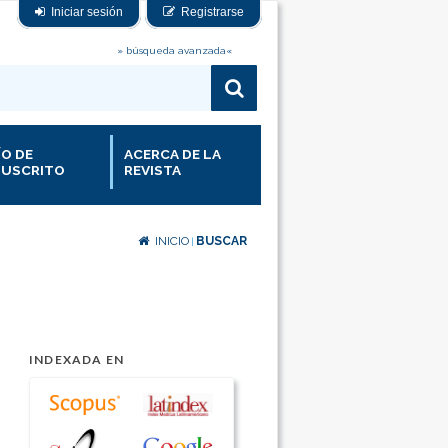
Iniciar sesión
Registrarse
» búsqueda avanzada«
ÍO DE
ACERCA DE LA
USCRITO
REVISTA
INICIO
BUSCAR
|
INDEXADA EN