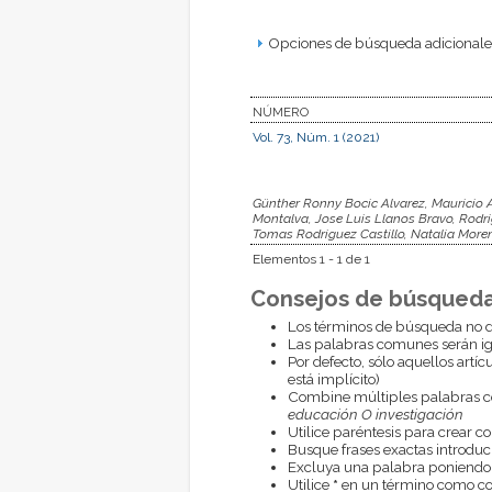
Opciones de búsqueda adicionales
NÚMERO
Vol. 73, Núm. 1 (2021)
Günther Ronny Bocic Alvarez, Mauricio 
Montalva, Jose Luis Llanos Bravo, Rodrig
Tomas Rodriguez Castillo, Natalia Mor
Elementos 1 - 1 de 1
Consejos de búsqueda
Los términos de búsqueda no d
Las palabras comunes serán i
Por defecto, sólo aquellos artí
está implícito)
Combine múltiples palabras 
educación O investigación
Utilice paréntesis para crear c
Busque frases exactas introduci
Excluya una palabra poniendo
Utilice
*
en un término como com