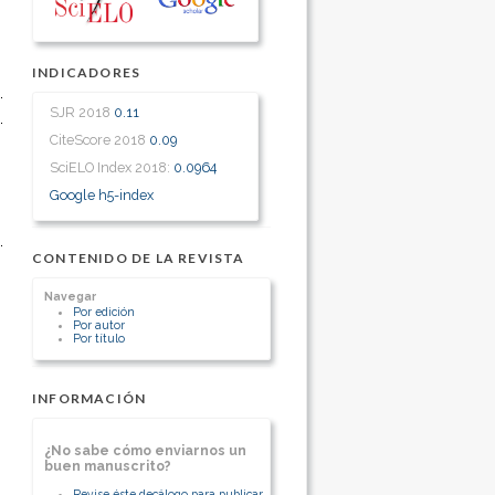
INDICADORES
SJR 2018
0.11
CiteScore 2018
0.09
SciELO Index 2018:
0.0964
Google h5-index
CONTENIDO DE LA REVISTA
Navegar
Por edición
Por autor
Por título
INFORMACIÓN
¿No sabe cómo enviarnos un
buen manuscrito?
Revise éste decálogo para publicar