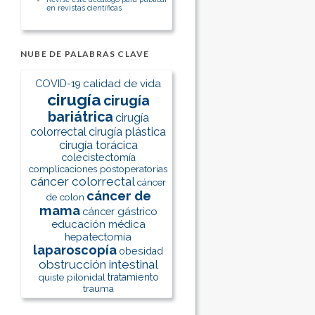
en revistas científicas
NUBE DE PALABRAS CLAVE
calidad de vida
COVID-19
cirugía
cirugía
bariátrica
cirugía
colorrectal
cirugía plástica
cirugía torácica
colecistectomía
complicaciones postoperatorias
cáncer colorrectal
cáncer
cáncer de
de colon
mama
cáncer gástrico
educación médica
hepatectomía
laparoscopía
obesidad
obstrucción intestinal
quiste pilonidal
tratamiento
trauma