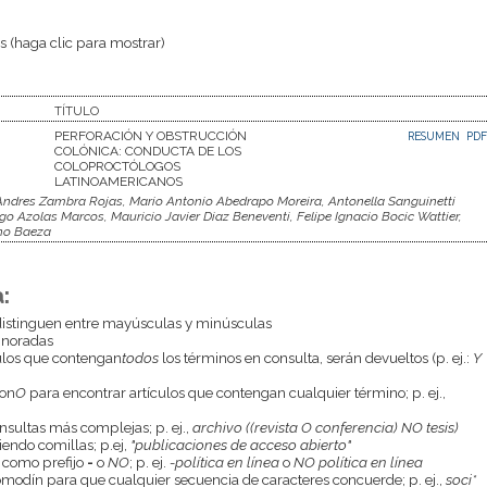
 (haga clic para mostrar)
TÍTULO
PERFORACIÓN Y OBSTRUCCIÓN
RESUMEN
PDF
COLÓNICA: CONDUCTA DE LOS
COLOPROCTÓLOGOS
LATINOAMERICANOS
Andres Zambra Rojas, Mario Antonio Abedrapo Moreira, Antonella Sanguinetti
o Azolas Marcos, Mauricio Javier Diaz Beneventi, Felipe Ignacio Bocic Wattier,
eno Baeza
:
istinguen entre mayúsculas y minúsculas
gnoradas
culos que contengan
todos
los términos en consulta, serán devueltos (p. ej.:
Y
con
O
para encontrar artículos que contengan cualquier término; p. ej.,
onsultas más complejas; p. ej.,
archivo ((revista O conferencia) NO tesis)
endo comillas; p.ej,
"publicaciones de acceso abierto"
 como prefijo
-
o
NO
; p. ej.
-política en línea
o
NO política en línea
odín para que cualquier secuencia de caracteres concuerde; p. ej.,
soci*