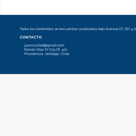
Todos los contenidos se encuentran publicados bajo licencia CC-BY 4.0
CONTACTO
jyarmuched@gmail.com
Román Díaz N°205 Of. 401.
Providencia, Santiago, Chile