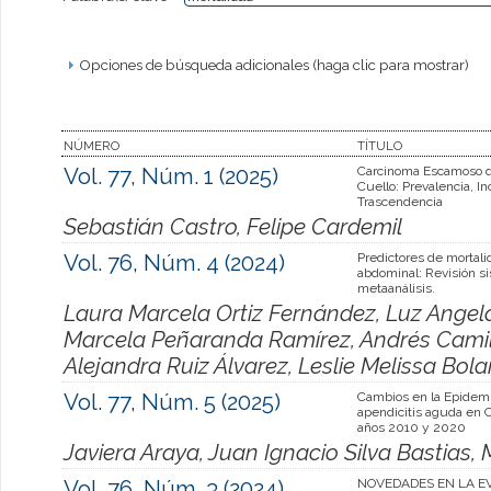
Opciones de búsqueda adicionales (haga clic para mostrar)
NÚMERO
TÍTULO
Vol. 77, Núm. 1 (2025)
Carcinoma Escamoso 
Cuello: Prevalencia, In
Trascendencia
Sebastián Castro, Felipe Cardemil
Vol. 76, Núm. 4 (2024)
Predictores de mortal
abdominal: Revisión si
metaanálisis.
Laura Marcela Ortiz Fernández, Luz Angela
Marcela Peñaranda Ramírez, Andrés Camil
Alejandra Ruiz Álvarez, Leslie Melissa Bol
Vol. 77, Núm. 5 (2025)
Cambios en la Epidemi
apendicitis aguda en C
años 2010 y 2020
Javiera Araya, Juan Ignacio Silva Bastias,
Vol. 76, Núm. 3 (2024)
NOVEDADES EN LA E