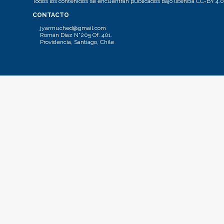
Todos los contenidos se encuentran publicados bajo licencia CC-BY 4.0
CONTACTO
jyarmuched@gmail.com
Román Díaz N°205 Of. 401.
Providencia, Santiago, Chile