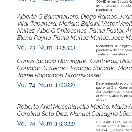
COVID-19 en Cirugía G
durante la primera ola 
pandemia
Alberto G Barranquero, Diego Ramos, Juan
Vilar Tabanera, Mariam Bajawi, Víctor Vaell
Núñez, Alba G Chiloeches, Paula Pastor, 
Elena Payno, Paula Muñoz Muñoz, Jose Ma
Vol. 73, Núm. 3 (2021)
Mortalidad Quirúrgica
pandemia de coronavi
centro universitario
Carlos Ignacio Dominguez Contreras, Rica
Corvalan Gutierrez, Rodrigo Sanchez March
Jaime Rappoport Stramwasser
Vol. 74, Núm. 1 (2022)
Determinando el pronó
paciente Gran Quema
Correlación del Índice
el Abbreviated Burn S
(ABSI)
Roberto Ariel Macchiavello Macho, María A
Carolina Soto Diez, Manuel Calcagno Lüer, 
Vol. 74, Núm. 1 (2022)
CIRUGÍAS POR TRAU
TORÁCICO: CARACTE
VARIABLES ASOCIADA