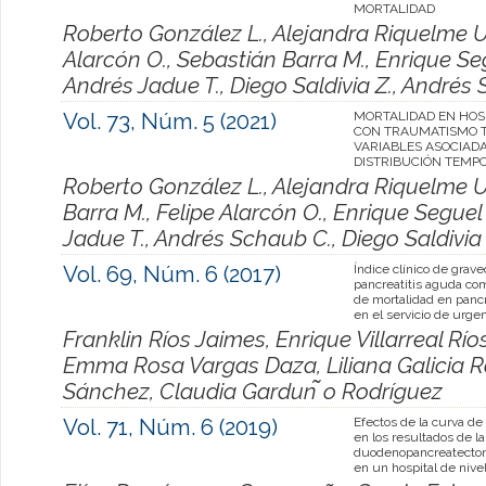
MORTALIDAD
Roberto González L., Alejandra Riquelme U.
Alarcón O., Sebastián Barra M., Enrique Seg
Andrés Jadue T., Diego Saldivia Z., Andrés 
Vol. 73, Núm. 5 (2021)
MORTALIDAD EN HOS
CON TRAUMATISMO T
VARIABLES ASOCIADA
DISTRIBUCIÓN TEMP
Roberto González L., Alejandra Riquelme U
Barra M., Felipe Alarcón O., Enrique Seguel 
Jadue T., Andrés Schaub C., Diego Saldivia 
Vol. 69, Núm. 6 (2017)
Índice clínico de grav
pancreatitis aguda com
de mortalidad en pancr
en el servicio de urge
Franklin Ríos Jaimes, Enrique Villarreal Río
Emma Rosa Vargas Daza, Liliana Galicia Ro
Sánchez, Claudia Gardun ̃o Rodríguez
Vol. 71, Núm. 6 (2019)
Efectos de la curva de
en los resultados de la
duodenopancreatectom
en un hospital de nivel 