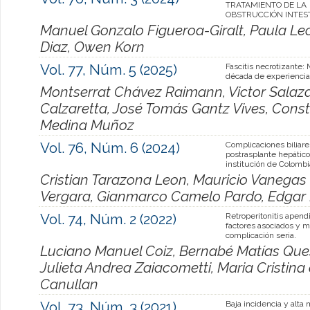
TRATAMIENTO DE LA
OBSTRUCCIÓN INTES
Manuel Gonzalo Figueroa-Giralt, Paula L
Diaz, Owen Korn
Vol. 77, Núm. 5 (2025)
Fascitis necrotizante:
década de experiencia
Montserrat Chávez Raimann, Victor Salazar
Calzaretta, José Tomás Gantz Vives, Con
Medina Muñoz
Vol. 76, Núm. 6 (2024)
Complicaciones biliare
postrasplante hepátic
institución de Colombi
Cristian Tarazona Leon, Mauricio Vanegas 
Vergara, Gianmarco Camelo Pardo, Edgar
Vol. 74, Núm. 2 (2022)
Retroperitonitis apendi
factores asociados y 
complicación seria.
Luciano Manuel Coiz, Bernabé Matías Ques
Julieta Andrea Zaiacometti, Maria Cristina
Canullan
Vol. 73, Núm. 3 (2021)
Baja incidencia y alta 