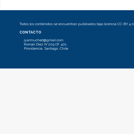
Todos los contenidos se encuentran publicados bajo licencia CC-BY 4.0
CONTACTO
jyarmuched@gmail.com
Román Díaz N°205 Of. 401.
Providencia, Santiago, Chile