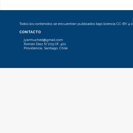
Todos los contenidos se encuentran publicados bajo licencia CC-BY 4.0
CONTACTO
jyarmuched@gmail.com
Román Díaz N°205 Of. 401.
Providencia, Santiago, Chile