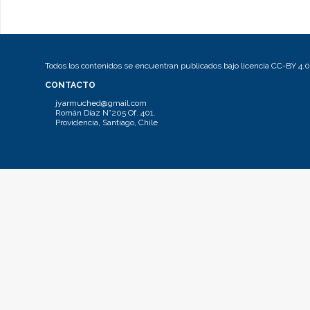
Todos los contenidos se encuentran publicados bajo licencia CC-BY 4.0
CONTACTO
jyarmuched@gmail.com
Román Díaz N°205 Of. 401.
Providencia, Santiago, Chile