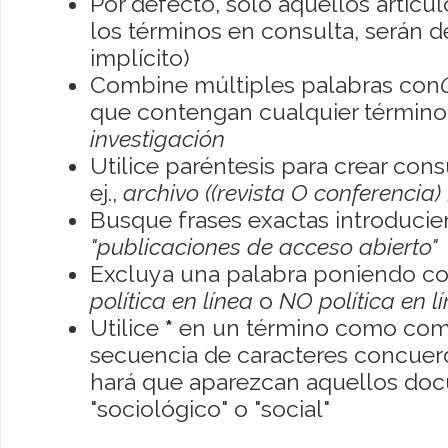
Por defecto, sólo aquellos artíc
los términos en consulta, serán de
implícito)
Combine múltiples palabras con
que contengan cualquier término; 
investigación
Utilice paréntesis para crear con
ej.,
archivo ((revista O conferencia)
Busque frases exactas introducien
"publicaciones de acceso abierto"
Excluya una palabra poniendo co
política en línea
o
NO política en l
Utilice
*
en un término como como
secuencia de caracteres concuerde
hará que aparezcan aquellos do
"sociológico" o "social"