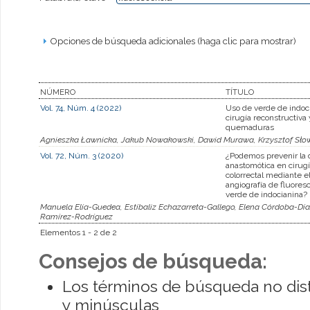
Opciones de búsqueda adicionales (haga clic para mostrar)
NÚMERO
TÍTULO
Vol. 74, Núm. 4 (2022)
Uso de verde de indoc
cirugía reconstructiva 
quemaduras
Agnieszka Ławnicka, Jakub Nowakowski, Dawid Murawa, Krzysztof Słow
Vol. 72, Núm. 3 (2020)
¿Podemos prevenir la 
anastomótica en cirugí
colorrectal mediante e
angiografía de fluores
verde de indocianina?
Manuela Elía-Guedea, Estíbaliz Echazarreta-Gallego, Elena Córdoba-Día
Ramírez-Rodríguez
Elementos 1 - 2 de 2
Consejos de búsqueda:
Los términos de búsqueda no dis
y minúsculas