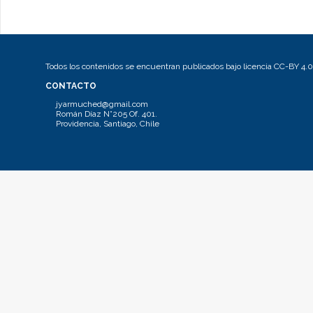
Todos los contenidos se encuentran publicados bajo licencia CC-BY 4.0
CONTACTO
jyarmuched@gmail.com
Román Díaz N°205 Of. 401.
Providencia, Santiago, Chile