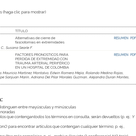
 (haga clic para mostrar)
TÍTULO
Alternativas de cierre de
RESUMEN
PDF
fasciotomías en extremidades
C., Susana Searle F.
FACTORES PRONOSTICOS PARA
RESUMEN
PDF
PERDIDA DE EXTREMIDAD CON
TRAUMA ARTERIAL PERIFÉRICO
EN UN HOSPITAL DE COLOMBIA
s Mauricio Martinez Montalvo, Edwin Romero Mejia, Rolando Medina Rojas,
ipe Sanjuan Marin, Adriana Del Pilar Morales Guzman, Alejandra Duran Montes,
:
istinguen entre mayúsculas y minúsculas
gnoradas
culos que contengan
todos
los términos en consulta, serán devueltos (p. ej.:
Y
con
O
para encontrar artículos que contengan cualquier término; p. ej.,
onsultas más complejas; p. ej.,
archivo ((revista O conferencia) NO tesis)