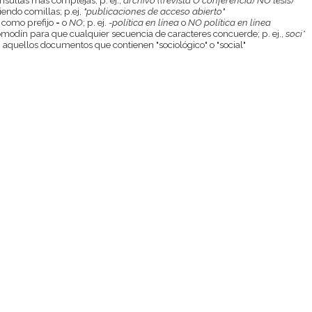
endo comillas; p.ej,
"publicaciones de acceso abierto"
 como prefijo
-
o
NO
; p. ej.
-política en línea
o
NO política en línea
odín para que cualquier secuencia de caracteres concuerde; p. ej.,
soci*
aquellos documentos que contienen "sociológico" o "social"