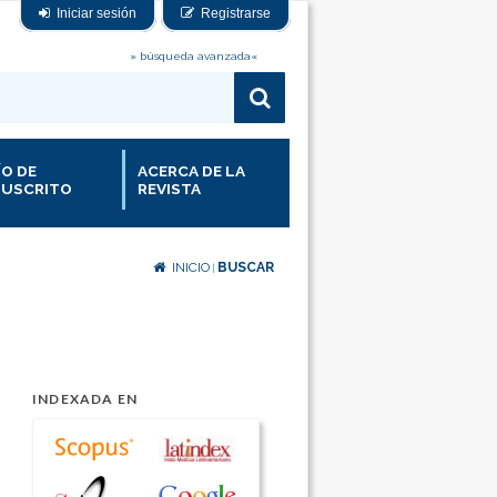
Iniciar sesión
Registrarse
» búsqueda avanzada«
ÍO DE
ACERCA DE LA
USCRITO
REVISTA
INICIO
BUSCAR
|
INDEXADA EN