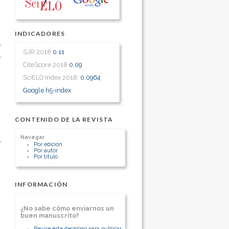
INDICADORES
SJR 2018
0.11
CiteScore 2018
0.09
SciELO Index 2018:
0.0964
Google h5-index
CONTENIDO DE LA REVISTA
Navegar
Por edición
Por autor
Por título
INFORMACIÓN
¿No sabe cómo enviarnos un
buen manuscrito?
Revise éste decálogo para publicar