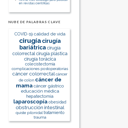
en revistas científicas
NUBE DE PALABRAS CLAVE
calidad de vida
COVID-19
cirugía
cirugía
bariátrica
cirugía
colorrectal
cirugía plástica
cirugía torácica
colecistectomía
complicaciones postoperatorias
cáncer colorrectal
cáncer
cáncer de
de colon
mama
cáncer gástrico
educación médica
hepatectomía
laparoscopía
obesidad
obstrucción intestinal
quiste pilonidal
tratamiento
trauma