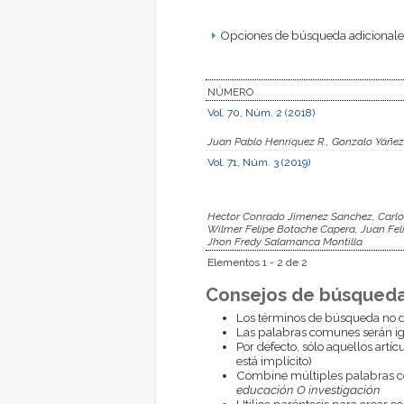
Opciones de búsqueda adicionales
NÚMERO
Vol. 70, Núm. 2 (2018)
Juan Pablo Henríquez R., Gonzalo Yáñez 
Vol. 71, Núm. 3 (2019)
Hector Conrado Jimenez Sanchez, Carlo
Wilmer Felipe Botache Capera, Juan Fel
Jhon Fredy Salamanca Montilla
Elementos 1 - 2 de 2
Consejos de búsqueda
Los términos de búsqueda no d
Las palabras comunes serán i
Por defecto, sólo aquellos artí
está implícito)
Combine múltiples palabras 
educación O investigación
Utilice paréntesis para crear c