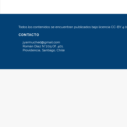
Todos los contenidos se encuentran publicados bajo licencia CC-BY 4.0
CONTACTO
jyarmuched@gmail.com
Román Díaz N°205 Of. 401.
Providencia, Santiago, Chile