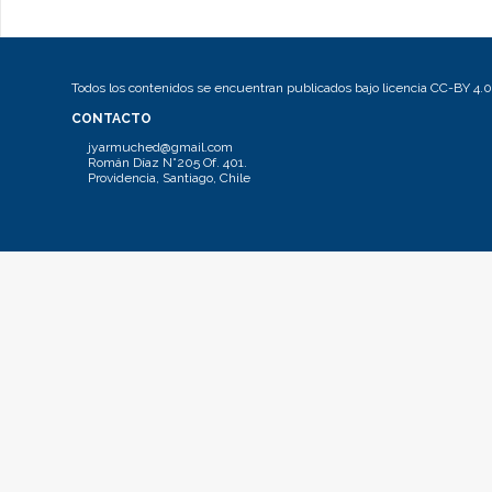
Todos los contenidos se encuentran publicados bajo licencia CC-BY 4.0
CONTACTO
jyarmuched@gmail.com
Román Díaz N°205 Of. 401.
Providencia, Santiago, Chile