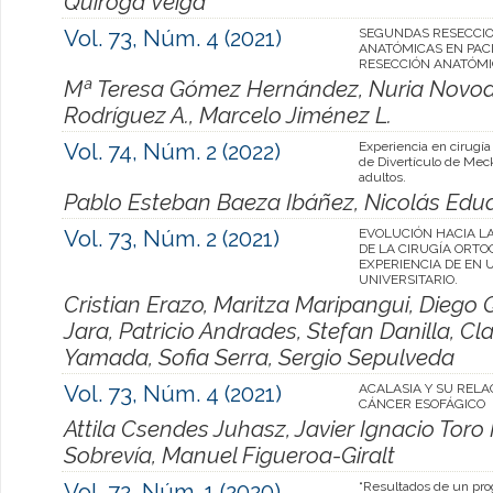
Quiroga Veiga
Vol. 73, Núm. 4 (2021)
SEGUNDAS RESECCI
ANATÓMICAS EN PAC
RESECCIÓN ANATÓMI
Mª Teresa Gómez Hernández, Nuria Novoa V
Rodríguez A., Marcelo Jiménez L.
Vol. 74, Núm. 2 (2022)
Experiencia en cirugía
de Divertículo de Mec
adultos.
Pablo Esteban Baeza Ibáñez, Nicolás Edu
Vol. 73, Núm. 2 (2021)
EVOLUCIÓN HACIA LA
DE LA CIRUGÍA ORTO
EXPERIENCIA DE EN 
UNIVERSITARIO.
Cristian Erazo, Maritza Maripangui, Diego
Jara, Patricio Andrades, Stefan Danilla, C
Yamada, Sofia Serra, Sergio Sepulveda
Vol. 73, Núm. 4 (2021)
ACALASIA Y SU RELA
CÁNCER ESOFÁGICO
Attila Csendes Juhasz, Javier Ignacio Toro 
Sobrevía, Manuel Figueroa-Giralt
Vol. 72, Núm. 1 (2020)
“Resultados de un pr