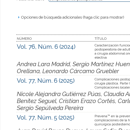
Opciones de búsqueda adicionales (haga clic para mostrar)
NÚMERO
TÍTULO
Vol. 76, Núm. 6 (2024)
Caracterización funcio
postoperatoria de adu
a cirugía abdominal on
electiva
Andrea Lara Madrid, Sergio Martínez Huenc
Orellana, Leonardo Cárcamo Gruebler
Vol. 77, Núm. 6 (2025)
Complicaciones postop
cirugía plástica. Parte I
Complicaciones locale
Nicole Alejandra Gutiérrez Púas, Claudia 
Benítez Seguel, Cristian Erazo Cortés, Ca
Sergio Sepúlveda Pereira
Vol. 77, Núm. 5 (2025)
Prevena™ en la preven
complicaciones de la h
quirúrgica postestern