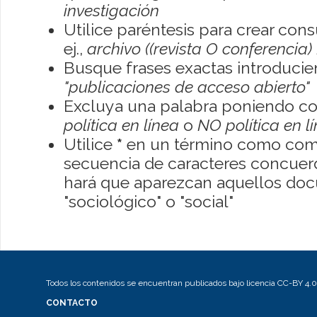
investigación
Utilice paréntesis para crear con
ej.,
archivo ((revista O conferencia)
Busque frases exactas introducien
"publicaciones de acceso abierto"
Excluya una palabra poniendo co
política en línea
o
NO política en l
Utilice
*
en un término como como
secuencia de caracteres concuerde
hará que aparezcan aquellos do
"sociológico" o "social"
Todos los contenidos se encuentran publicados bajo licencia CC-BY 4.0
CONTACTO