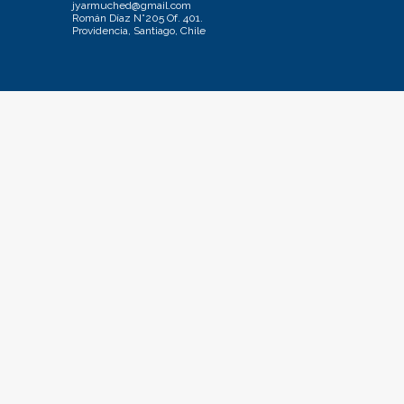
jyarmuched@gmail.com
Román Díaz N°205 Of. 401.
Providencia, Santiago, Chile