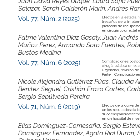
Juan David Reyes Duque, Laura Sofía Pue
Salazar, Sarah Calderón Marín, Andrés Ra
Vol. 77, Núm. 2 (2025)
Efectos en la estadía h
tres años de la imple
protocolo de recuperac
en cirugía colorrectal e
Fatme Valentina Diaz Gasaly, Juan Andrés
Muñoz Perez, Armando Soto Fuentes, Robe
Bustos Medina
Vol. 77, Núm. 6 (2025)
Complicaciones postop
cirugía plástica en el s
urgencias, revisión de l
Parte I: Complicacione
Nicole Alejandra Gutiérrez Púas, Claudia 
Benítez Seguel, Cristián Erazo Cortés, Ca
Sergio Sepúlveda Pereira
Vol. 71, Núm. 6 (2019)
Efectos de la curva de
en los resultados de la
duodenopancreatectom
en un hospital de nivel 
Elías Domínguez-Comesaña, Sergio Estev
Domínguez Fernandez, Agata Rial Duran, S