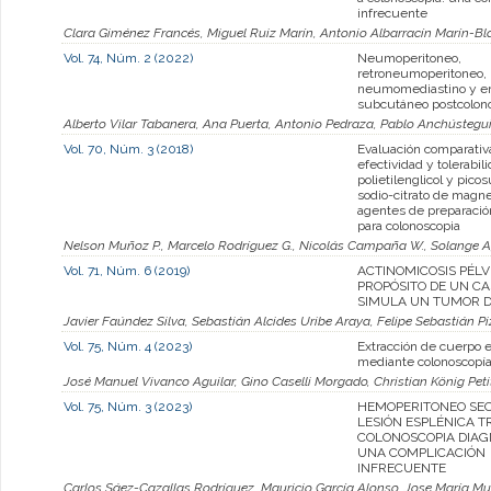
infrecuente
Clara Giménez Francés, Miguel Ruiz Marín, Antonio Albarracín Marín-B
Vol. 74, Núm. 2 (2022)
Neumoperitoneo,
retroneumoperitoneo,
neumomediastino y e
subcutáneo postcolon
Alberto Vilar Tabanera, Ana Puerta, Antonio Pedraza, Pablo Anchústegu
Vol. 70, Núm. 3 (2018)
Evaluación comparativ
efectividad y tolerabil
polietilenglicol y picos
sodio-citrato de magn
agentes de preparación
para colonoscopia
Nelson Muñoz P., Marcelo Rodríguez G., Nicolás Campaña W., Solange A
Vol. 71, Núm. 6 (2019)
ACTINOMICOSIS PÉLVI
PROPÓSITO DE UN C
SIMULA UN TUMOR D
Javier Faúndez Silva, Sebastián Alcides Uribe Araya, Felipe Sebastián P
Vol. 75, Núm. 4 (2023)
Extracción de cuerpo 
mediante colonoscopía
José Manuel Vivanco Aguilar, Gino Caselli Morgado, Christian König Pet
Vol. 75, Núm. 3 (2023)
HEMOPERITONEO SE
LESIÓN ESPLÉNICA T
COLONOSCOPIA DIAG
UNA COMPLICACIÓN
INFRECUENTE
Carlos Sáez-Cazallas Rodríguez, Mauricio García Alonso, Jose María M