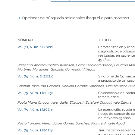
Opciones de búsqueda adicionales (haga clic para mostrar)
NÚMERO
TÍTULO
Vol. 78, Núm. 1 (2026)
Caracterización y ren
diagnóstico de colonos
realizadas en pacient
45 años
Valentina Andrea Castillo Warnken, Carol Escalona Boada, Eduardo Mo
Martínez Mardones, Gonzalo Campaña Villegas
Vol. 75, Núm. 6 (2023)
Síndrome de Ogilvie: 
a propósito de un caso
Cristian José Roa Cáceres, Daniela Coronel Cárdenas, Daniza Belén Bili
Vol. 75, Núm. 1 (2023)
Colonoscopia en pacie
tercera edad
Paola María Chacon Avendaño, Elizabeth Estefani Chuquimajo Zarate
Vol. 75, Núm. 1 (2023)
La apendicitis aguda 
riesgo de cáncer de c
en mayores 45 años.
Rocío Forneiro Pérez, Javier Gómez Sánchez, Manuel Anarte Abad
Vol. 75, Núm. 1 (2023)
Traumatismo esplénic
a colonoscopia: una co