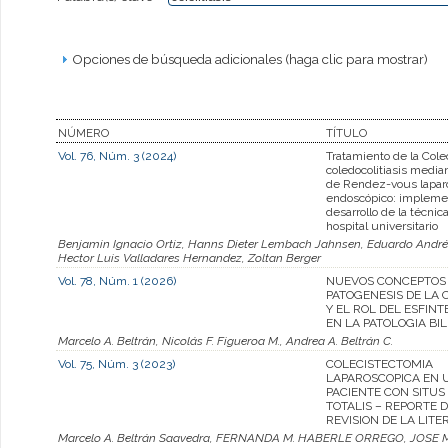
Opciones de búsqueda adicionales (haga clic para mostrar)
NÚMERO
TÍTULO
Vol. 76, Núm. 3 (2024)
Tratamiento de la Cole
coledocolitiasis median
de Rendez-vous lapar
endoscópico: impleme
desarrollo de la técnic
hospital universitario
Benjamin Ignacio Ortiz, Hanns Dieter Lembach Jahnsen, Eduardo Andrés
Hector Luis Valladares Hernandez, Zoltan Berger
Vol. 78, Núm. 1 (2026)
NUEVOS CONCEPTOS 
PATOGENESIS DE LA C
Y EL ROL DEL ESFINT
EN LA PATOLOGIA BIL
Marcelo A. Beltrán, Nicolás F. Figueroa M., Andrea A. Beltrán C.
Vol. 75, Núm. 3 (2023)
COLECISTECTOMIA
LAPAROSCOPICA EN 
PACIENTE CON SITUS
TOTALIS – REPORTE 
REVISION DE LA LIT
Marcelo A. Beltrán Saavedra, FERNANDA M. HABERLE ORREGO, JO