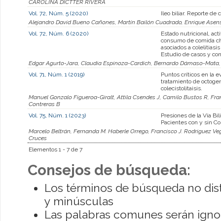
CAROLINA DICTTER RIVERA
Vol. 72, Núm. 5 (2020)
Ileo biliar. Reporte de 
Alejandro David Bueno Cañones, Martín Bailón Cuadrado, Enrique Asen
Vol. 72, Núm. 6 (2020)
Estado nutricional, acti
consumo de comida ch
asociados a colelitias
Estudio de casos y con
Edgar Agurto-Jara, Claudia Espinoza-Cardich, Bernardo Dámaso-Mata, 
Vol. 71, Núm. 1 (2019)
Puntos críticos en la e
tratamiento de octoge
colecistolitaisis.
Manuel Gonzalo Figueroa-Giralt, Attila Csendes J, Camilo Bustos R, Fra
Contreras B
Vol. 75, Núm. 1 (2023)
Presiones de la Vía Bil
Pacientes con y sin Col
Marcelo Beltrán, Fernanda M. Haberle Orrego, Francisco J. Rodriguez Veg
Cruces
Elementos 1 - 7 de 7
Consejos de búsqueda:
Los términos de búsqueda no dis
y minúsculas
Las palabras comunes serán igno