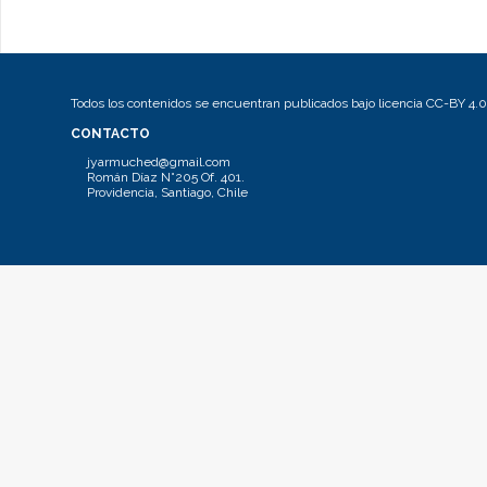
Todos los contenidos se encuentran publicados bajo licencia CC-BY 4.0
CONTACTO
jyarmuched@gmail.com
Román Díaz N°205 Of. 401.
Providencia, Santiago, Chile