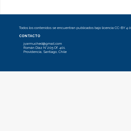
Todos los contenidos se encuentran publicados bajo licencia CC-BY 4.0
CONTACTO
jyarmuched@gmail.com
Román Díaz N°205 Of. 401.
Providencia, Santiago, Chile