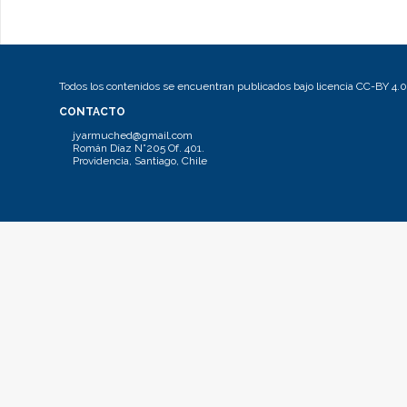
Todos los contenidos se encuentran publicados bajo licencia CC-BY 4.0
CONTACTO
jyarmuched@gmail.com
Román Díaz N°205 Of. 401.
Providencia, Santiago, Chile