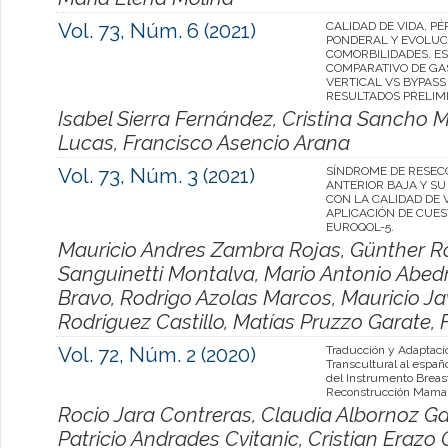
Vol. 73, Núm. 6 (2021)
CALIDAD DE VIDA, PÉ
PONDERAL Y EVOLUC
COMORBILIDADES. E
COMPARATIVO DE G
VERTICAL VS BYPASS
RESULTADOS PRELIM
Isabel Sierra Fernández, Cristina Sancho
Lucas, Francisco Asencio Arana
Vol. 73, Núm. 3 (2021)
SÍNDROME DE RESEC
ANTERIOR BAJA Y SU
CON LA CALIDAD DE V
APLICACIÓN DE CUES
EUROQOL-5.
Mauricio Andres Zambra Rojas, Günther Ro
Sanguinetti Montalva, Mario Antonio Abedr
Bravo, Rodrigo Azolas Marcos, Mauricio Ja
Rodriguez Castillo, Matías Pruzzo Garate, 
Vol. 72, Núm. 2 (2020)
Traducción y Adaptaci
Transcultural al españo
del Instrumento Brea
Reconstrucción Mamar
Rocio Jara Contreras, Claudia Albornoz Gar
Patricio Andrades Cvitanic, Cristian Erazo 