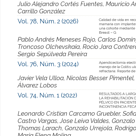
Julio Alejandro Cortés Fuentes, Mauricio 
Carrillo González
Vol. 78, Núm. 2 (2026)
Calidad de vida en rec
mamaria con implantes
una cohorte mediante 
Breast – Q.
Pablo Andrés Meneses Rojo, Carlos Domin
Troncoso Olchevskaia, Rocio Jara Contrer
Sergio Sepúlveda Pereira
Vol. 76, Núm. 3 (2024)
Apendicectomía electi
manejo de la Colitis u
refractaria: Reporte de
Javier Vela Ulloa, Nicolas Besser Pimentel,
Álvarez Lobos
Vol. 74, Núm. 1 (2022)
RESULTADOS A LARG
LA REHABILITACIÓN D
PÉLVICO EN PACIENT
INCONTINENCIA FEC
Leonardo Cristian Carcamo Gruebler, Sofi
Castro Vargas, Jose Leiva Valdes, Gonzalo 
Thomas Larach, Gonzalo Urrejola, Rodrigo 
Maria Elena Molina