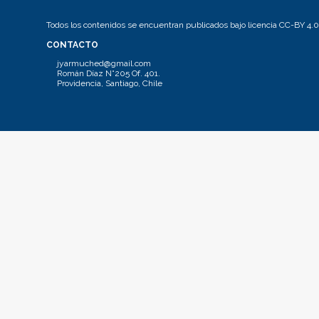
Todos los contenidos se encuentran publicados bajo licencia CC-BY 4.0
CONTACTO
jyarmuched@gmail.com
Román Díaz N°205 Of. 401.
Providencia, Santiago, Chile