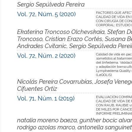
Sergio Sepúlveda Pereira
Vol. 72, Núm. 5 (2020)
FACTORES QUE AFEC
CALIDAD DE VIDA EN
CON CIRUGÍA DE CO
CORPORAL: ESTUDIO
Ekaterina Troncoso Olchevskaia, Stefan Da
Troncoso, Cristian Erazo Cortés, Susana Be
Andrades Cvitanic, Sergio Sepúlveda Perei
Vol. 72, Núm. 2 (2020)
Calidad de vida en pac
sometidos al tratamien
del linfedema. Validaci
y adaptación transcult
Lymphedema Quality o
(LeQOLiS)
Nicolás Pereira Covarrubias, Josefa Veneg
Cifuentes Ortiz
Vol. 71, Núm. 1 (2019)
EVALUACIÓN COMPAR
CALIDAD DE VIDA DE
CON RAUB, RAUBIE v
DE MILES POR CÁNCE
INFORME PRELIMINA
natalia moreno baeza, gunther bocic alva
rodrigo azolas marco, antonella sanguineti