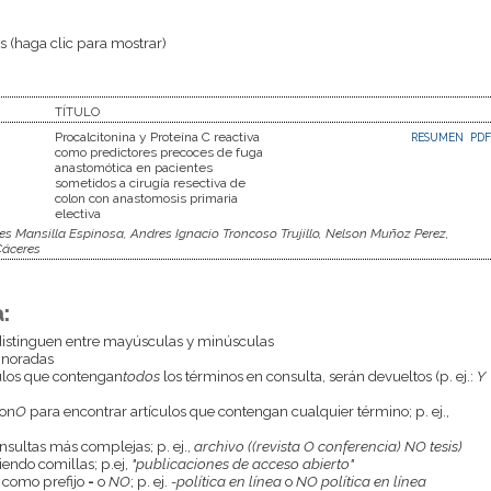
 (haga clic para mostrar)
TÍTULO
Procalcitonina y Proteína C reactiva
RESUMEN
PDF
como predictores precoces de fuga
anastomótica en pacientes
sometidos a cirugía resectiva de
colon con anastomosis primaria
electiva
s Mansilla Espinosa, Andres Ignacio Troncoso Trujillo, Nelson Muñoz Perez,
Cáceres
:
istinguen entre mayúsculas y minúsculas
gnoradas
culos que contengan
todos
los términos en consulta, serán devueltos (p. ej.:
Y
con
O
para encontrar artículos que contengan cualquier término; p. ej.,
onsultas más complejas; p. ej.,
archivo ((revista O conferencia) NO tesis)
endo comillas; p.ej,
"publicaciones de acceso abierto"
 como prefijo
-
o
NO
; p. ej.
-política en línea
o
NO política en línea