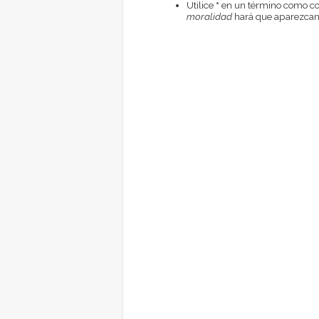
Utilice
*
en un término como com
moralidad
hará que aparezcan 