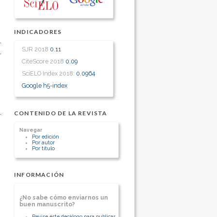
INDICADORES
SJR 2018
0.11
CiteScore 2018
0.09
SciELO Index 2018:
0.0964
Google h5-index
CONTENIDO DE LA REVISTA
Navegar
Por edición
Por autor
Por título
INFORMACIÓN
¿No sabe cómo enviarnos un
buen manuscrito?
Revise éste decálogo para publicar