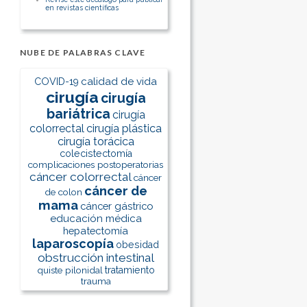
en revistas científicas
NUBE DE PALABRAS CLAVE
calidad de vida
COVID-19
cirugía
cirugía
bariátrica
cirugía
colorrectal
cirugía plástica
cirugía torácica
colecistectomía
complicaciones postoperatorias
cáncer colorrectal
cáncer
cáncer de
de colon
mama
cáncer gástrico
educación médica
hepatectomía
laparoscopía
obesidad
obstrucción intestinal
quiste pilonidal
tratamiento
trauma