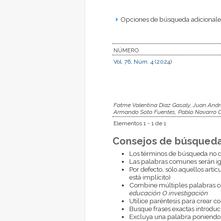
Opciones de búsqueda adicionales
NÚMERO
Vol. 76, Núm. 4 (2024)
Fatme Valentina Diaz Gasaly, Juan Andre
Armando Soto Fuentes, Pablo Navarro 
Elementos 1 - 1 de 1
Consejos de búsqueda
Los términos de búsqueda no d
Las palabras comunes serán i
Por defecto, sólo aquellos artí
está implícito)
Combine múltiples palabras 
educación O investigación
Utilice paréntesis para crear c
Busque frases exactas introduci
Excluya una palabra poniendo