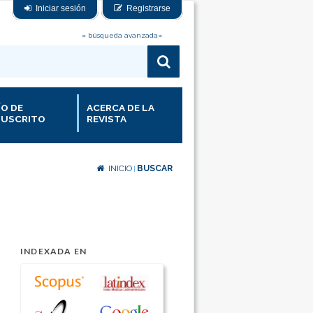
Iniciar sesión
Registrarse
» búsqueda avanzada«
ÍO DE
ACERCA DE LA
USCRITO
REVISTA
INICIO
BUSCAR
|
INDEXADA EN