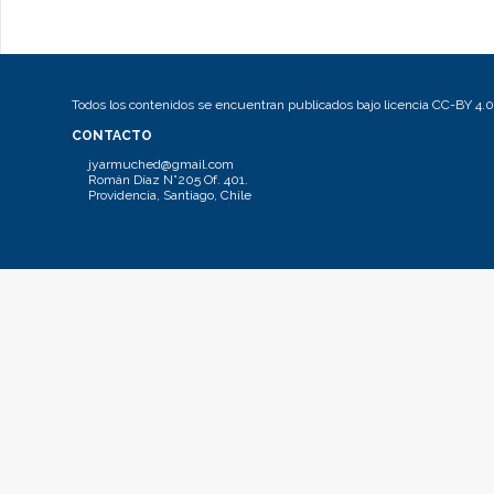
Todos los contenidos se encuentran publicados bajo licencia CC-BY 4.0
CONTACTO
jyarmuched@gmail.com
Román Díaz N°205 Of. 401.
Providencia, Santiago, Chile