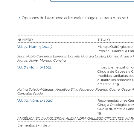
Opciones de búsqueda adicionales (haga clic para mostrar)
NÚMERO
TÍTULO
Vol. 77, Núm. 3 (2025)
Manejo Quirúrgico de 
Presión Durante la Pa
Juan Pablo Cardenas Larenas, Daniela Guardia Castro, Daniela Arauco R
Matus, Javier Moraga Concha
Vol. 73, Núm. 6 (2021)
Impacto en el patrón d
Cirugía de Cabeza y Cu
medidas sanitarias ad
durante los primeros 1
era COVID-19
Karina Toledo-Villegas, Angelica Silva Figueroa, Rodrigo Castro, Oscar Ag
Gonzalez Prado
Vol. 72, Núm. 4 (2020)
Recomendaciones Gen
Cirugía Oncologica de
Cuello durante la Pa
19
ANGÉLICA SILVA-FIGUEROA, ALEJANDRA GALLEGO CIFUENTES, MAR
Elementos 1 - 3 de 3