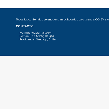
Todos los contenidos se encuentran publicados bajo licencia CC-BY 4.0
CONTACTO
jyarmuched@gmail.com
Román Díaz N°205 Of. 401.
Providencia, Santiago, Chile