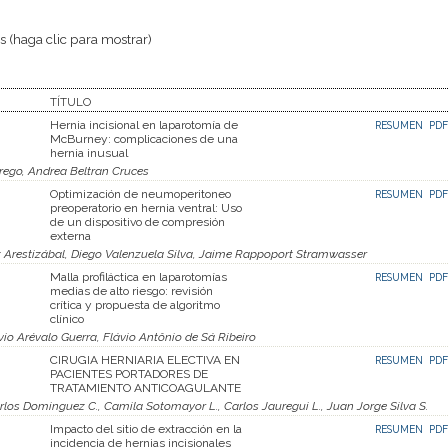
 (haga clic para mostrar)
TÍTULO
Hernia incisional en laparotomía de
RESUMEN
PDF
McBurney: complicaciones de una
hernia inusual
rego, Andrea Beltran Cruces
Optimización de neumoperitoneo
RESUMEN
PDF
preoperatorio en hernia ventral: Uso
de un dispositivo de compresión
externa
Arestizábal, Diego Valenzuela Silva, Jaime Rappoport Stramwasser
Malla profiláctica en laparotomías
RESUMEN
PDF
medias de alto riesgo: revisión
crítica y propuesta de algoritmo
clínico
io Arévalo Guerra, Flávio Antônio de Sá Ribeiro
CIRUGIA HERNIARIA ELECTIVA EN
RESUMEN
PDF
PACIENTES PORTADORES DE
TRATAMIENTO ANTICOAGULANTE
rlos Dominguez C., Camila Sotomayor L., Carlos Jauregui L., Juan Jorge Silva S.
Impacto del sitio de extracción en la
RESUMEN
PDF
incidencia de hernias incisionales