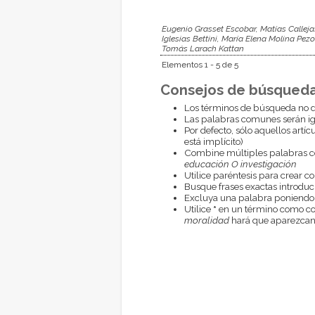
Eugenio Grasset Escobar, Matías Callej
Iglesias Bettini, María Elena Molina Pez
Tomás Larach Kattan
Elementos 1 - 5 de 5
Consejos de búsqueda
Los términos de búsqueda no d
Las palabras comunes serán i
Por defecto, sólo aquellos artí
está implícito)
Combine múltiples palabras 
educación O investigación
Utilice paréntesis para crear c
Busque frases exactas introduci
Excluya una palabra poniendo
Utilice
*
en un término como com
moralidad
hará que aparezcan 