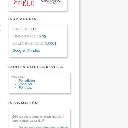
INDICADORES
SJR 2018
0.11
CiteScore 2018
0.09
SciELO Index 2018:
0.0964
Google h5-index
CONTENIDO DE LA REVISTA
Navegar
Por edición
Por autor
Por título
INFORMACIÓN
¿No sabe cómo enviarnos un
buen manuscrito?
Revise éste decálogo para publicar