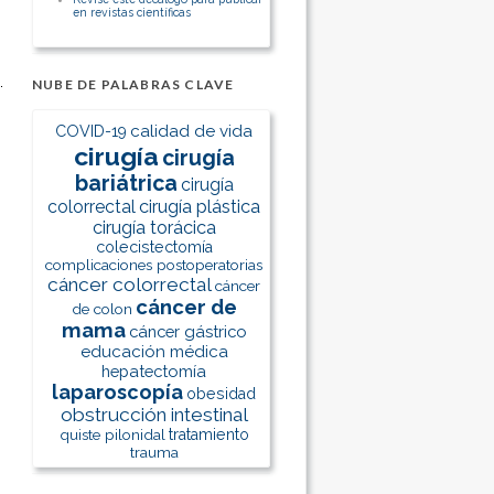
en revistas científicas
NUBE DE PALABRAS CLAVE
calidad de vida
COVID-19
cirugía
cirugía
bariátrica
cirugía
colorrectal
cirugía plástica
cirugía torácica
colecistectomía
complicaciones postoperatorias
cáncer colorrectal
cáncer
cáncer de
de colon
mama
cáncer gástrico
educación médica
hepatectomía
laparoscopía
obesidad
obstrucción intestinal
quiste pilonidal
tratamiento
trauma