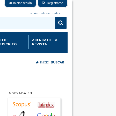
Iniciar sesión
Registrarse
» búsqueda avanzada«
ÍO DE
ACERCA DE LA
USCRITO
REVISTA
INICIO
BUSCAR
|
INDEXADA EN