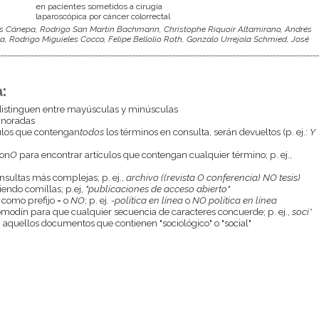
en pacientes sometidos a cirugía
laparoscópica por cáncer colorrectal
as Cánepa, Rodrigo San Martín Bachmann, Christophe Riquoir Altamirano, Andrés
oa, Rodrigo Miguieles Cocco, Felipe Bellolio Roth, Gonzalo Urrejola Schmied, José
:
istinguen entre mayúsculas y minúsculas
gnoradas
culos que contengan
todos
los términos en consulta, serán devueltos (p. ej.:
Y
con
O
para encontrar artículos que contengan cualquier término; p. ej.,
onsultas más complejas; p. ej.,
archivo ((revista O conferencia) NO tesis)
endo comillas; p.ej,
"publicaciones de acceso abierto"
 como prefijo
-
o
NO
; p. ej.
-política en línea
o
NO política en línea
odín para que cualquier secuencia de caracteres concuerde; p. ej.,
soci*
aquellos documentos que contienen "sociológico" o "social"