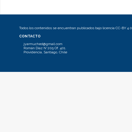
Todos los contenidos se encuentran publicados bajo licencia CC-BY 4.0
CONTACTO
jyarmuched@gmail.com
Román Díaz N°205 Of. 401.
Providencia, Santiago, Chile