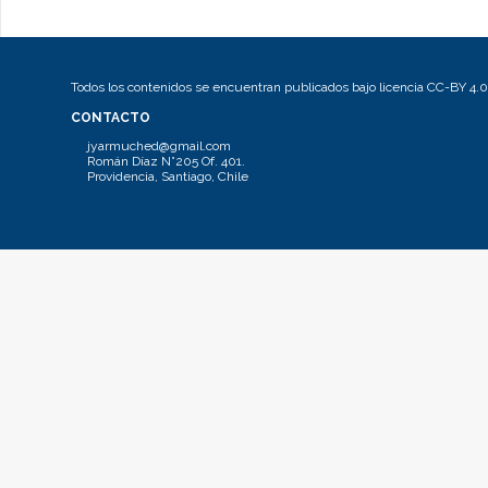
Todos los contenidos se encuentran publicados bajo licencia CC-BY 4.0
CONTACTO
jyarmuched@gmail.com
Román Díaz N°205 Of. 401.
Providencia, Santiago, Chile