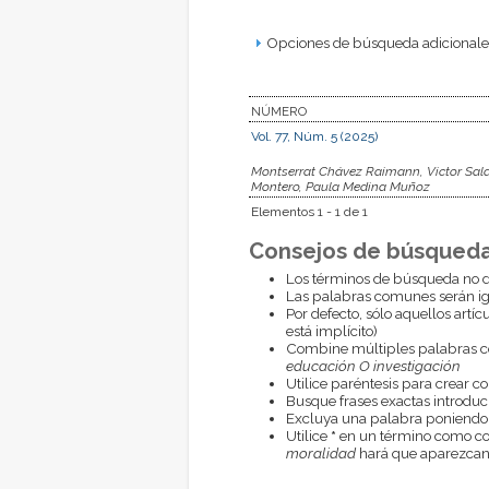
Opciones de búsqueda adicionales
NÚMERO
Vol. 77, Núm. 5 (2025)
Montserrat Chávez Raimann, Victor Sala
Montero, Paula Medina Muñoz
Elementos 1 - 1 de 1
Consejos de búsqueda
Los términos de búsqueda no d
Las palabras comunes serán i
Por defecto, sólo aquellos artí
está implícito)
Combine múltiples palabras 
educación O investigación
Utilice paréntesis para crear c
Busque frases exactas introduci
Excluya una palabra poniendo
Utilice
*
en un término como com
moralidad
hará que aparezcan 