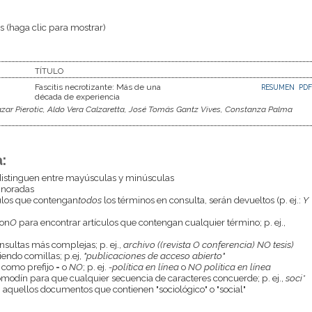
 (haga clic para mostrar)
TÍTULO
Fascitis necrotizante: Más de una
RESUMEN
PDF
década de experiencia
zar Pierotic, Aldo Vera Calzaretta, José Tomás Gantz Vives, Constanza Palma
:
istinguen entre mayúsculas y minúsculas
gnoradas
culos que contengan
todos
los términos en consulta, serán devueltos (p. ej.:
Y
con
O
para encontrar artículos que contengan cualquier término; p. ej.,
onsultas más complejas; p. ej.,
archivo ((revista O conferencia) NO tesis)
endo comillas; p.ej,
"publicaciones de acceso abierto"
 como prefijo
-
o
NO
; p. ej.
-política en línea
o
NO política en línea
odín para que cualquier secuencia de caracteres concuerde; p. ej.,
soci*
aquellos documentos que contienen "sociológico" o "social"