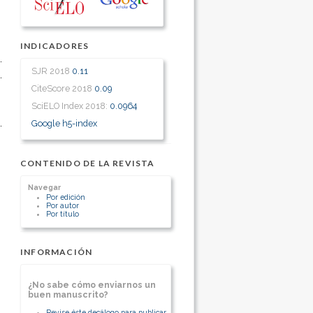
INDICADORES
SJR 2018
0.11
CiteScore 2018
0.09
SciELO Index 2018:
0.0964
Google h5-index
CONTENIDO DE LA REVISTA
Navegar
Por edición
Por autor
Por título
INFORMACIÓN
¿No sabe cómo enviarnos un
buen manuscrito?
Revise éste decálogo para publicar