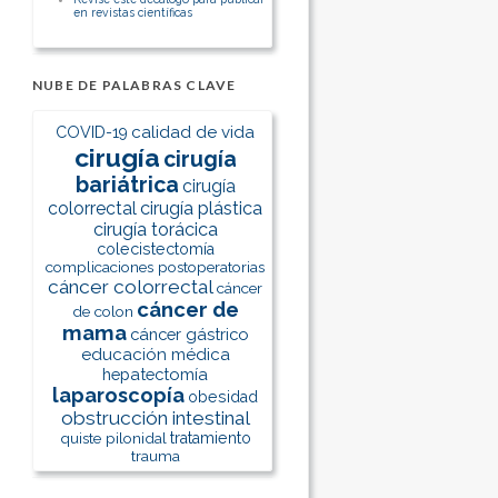
en revistas científicas
NUBE DE PALABRAS CLAVE
calidad de vida
COVID-19
cirugía
cirugía
bariátrica
cirugía
colorrectal
cirugía plástica
cirugía torácica
colecistectomía
complicaciones postoperatorias
cáncer colorrectal
cáncer
cáncer de
de colon
mama
cáncer gástrico
educación médica
hepatectomía
laparoscopía
obesidad
obstrucción intestinal
quiste pilonidal
tratamiento
trauma