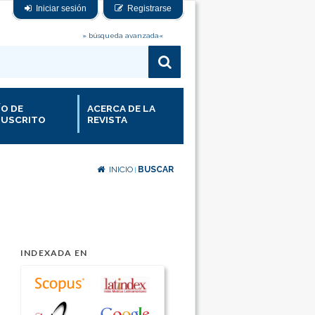
Iniciar sesión
Registrarse
» búsqueda avanzada«
ÍO DE
ACERCA DE LA
USCRITO
REVISTA
INICIO
BUSCAR
|
INDEXADA EN