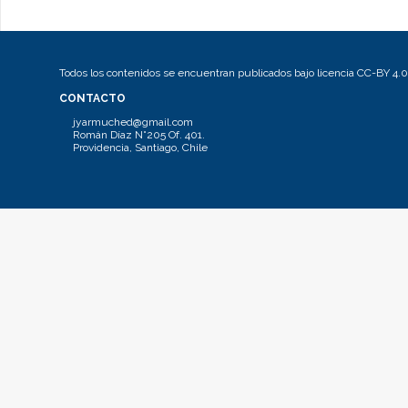
Todos los contenidos se encuentran publicados bajo licencia CC-BY 4.0
CONTACTO
jyarmuched@gmail.com
Román Díaz N°205 Of. 401.
Providencia, Santiago, Chile