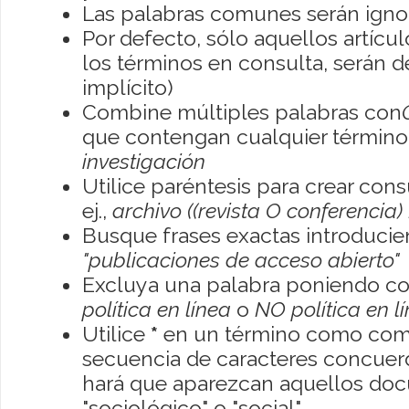
Las palabras comunes serán igno
Por defecto, sólo aquellos artíc
los términos en consulta, serán de
implícito)
Combine múltiples palabras con
que contengan cualquier término; 
investigación
Utilice paréntesis para crear con
ej.,
archivo ((revista O conferencia)
Busque frases exactas introducien
"publicaciones de acceso abierto"
Excluya una palabra poniendo co
política en línea
o
NO política en l
Utilice
*
en un término como como
secuencia de caracteres concuerde
hará que aparezcan aquellos do
"sociológico" o "social"