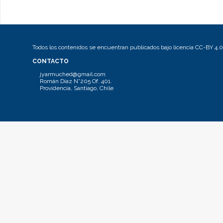
Todos los contenidos se encuentran publicados bajo licencia CC-BY 4.0
CONTACTO
jyarmuched@gmail.com
Román Díaz N°205 Of. 401.
Providencia, Santiago, Chile