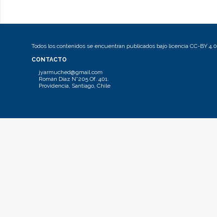
Todos los contenidos se encuentran publicados bajo licencia CC-BY 4.0
CONTACTO
jyarmuched@gmail.com
Román Díaz N°205 Of. 401.
Providencia, Santiago, Chile