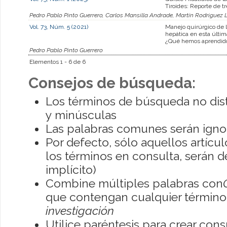
Tiroides: Reporte de t
Pedro Pablo Pinto Guerrero, Carlos Mansilla Andrade, Martín Rodriguez 
Vol. 73, Núm. 5 (2021)
Manejo quirúrgico de l
hepática en esta últi
¿Qué hemos aprendid
Pedro Pablo Pinto Guerrero
Elementos 1 - 6 de 6
Consejos de búsqueda:
Los términos de búsqueda no dis
y minúsculas
Las palabras comunes serán igno
Por defecto, sólo aquellos artíc
los términos en consulta, serán de
implícito)
Combine múltiples palabras con
que contengan cualquier término; 
investigación
Utilice paréntesis para crear con