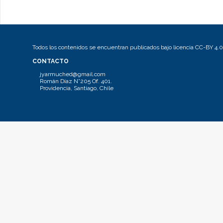
Todos los contenidos se encuentran publicados bajo licencia CC-BY 4.0
CONTACTO
jyarmuched@gmail.com
Román Díaz N°205 Of. 401.
Providencia, Santiago, Chile