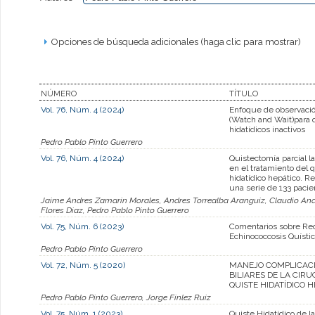
Opciones de búsqueda adicionales (haga clic para mostrar)
NÚMERO
TÍTULO
Vol. 76, Núm. 4 (2024)
Enfoque de observació
(Watch and Wait)para 
hidatídicos inactivos
Pedro Pablo Pinto Guerrero
Vol. 76, Núm. 4 (2024)
Quistectomía parcial l
en el tratamiento del 
hidatídico hepático. R
una serie de 133 pacie
Jaime Andres Zamarin Morales, Andres Torrealba Aranguiz, Claudio Andre
Flores Diaz, Pedro Pablo Pinto Guerrero
Vol. 75, Núm. 6 (2023)
Comentarios sobre Re
Echinococcosis Quísti
Pedro Pablo Pinto Guerrero
Vol. 72, Núm. 5 (2020)
MANEJO COMPLICAC
BILIARES DE LA CIRU
QUISTE HIDATÍDICO H
Pedro Pablo Pinto Guerrero, Jorge Finlez Ruiz
Vol. 75, Núm. 1 (2023)
Quiste Hidatídico de l