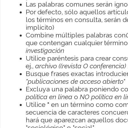
Las palabras comunes serán igno
Por defecto, sólo aquellos artíc
los términos en consulta, serán de
implícito)
Combine múltiples palabras con
que contengan cualquier término; 
investigación
Utilice paréntesis para crear con
ej.,
archivo ((revista O conferencia)
Busque frases exactas introducien
"publicaciones de acceso abierto"
Excluya una palabra poniendo co
política en línea
o
NO política en l
Utilice
*
en un término como como
secuencia de caracteres concuerde
hará que aparezcan aquellos do
"sociológico" o "social"