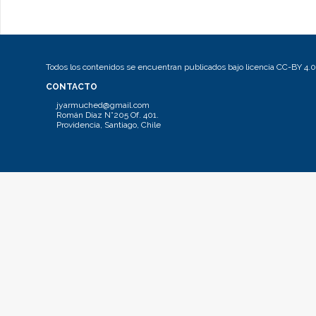
Todos los contenidos se encuentran publicados bajo licencia CC-BY 4.0
CONTACTO
jyarmuched@gmail.com
Román Díaz N°205 Of. 401.
Providencia, Santiago, Chile