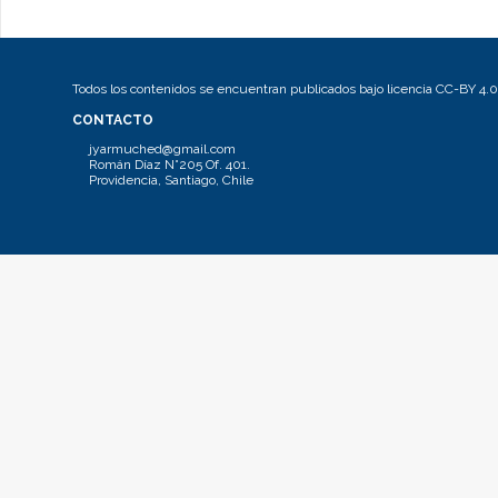
Todos los contenidos se encuentran publicados bajo licencia CC-BY 4.0
CONTACTO
jyarmuched@gmail.com
Román Díaz N°205 Of. 401.
Providencia, Santiago, Chile