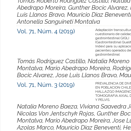
Tomás Roberto Rodríguez Castillo, Natali
Abedrapo Moreira, Gunther Bocic Alvarez,
Luis Llanos Bravo, Mauricio Diaz Beneventi
Antonella Sanguineti Montalva
Vol. 71, Núm. 4 (2019)
Adaptación transcultur
cuestionario de calida
gastrointestinal GIQLI
(Gastrointestinal Qualit
Index) para su aplicac
pacientes operados de
gastrointestinal
Tomás Rodríguez Castillo, Natalia Moreno 
Montalva, Mario Abedrapo Moreira, Rodrig
Bocic Alvarez, Jose Luis Llanos Bravo, Mau
Vol. 71, Núm. 3 (2019)
PREVALENCIA DE DIV
EN POBLACION CHIL
HALLAZGO IMAGENO
TOMOGRAFIA AXIAL
Y PELVIS.
Natalia Moreno Baeza, Viviana Saavedra J
Nicolas Von Jentschyk Rojas, Gunther Boci
Montalva, Mario Abedrapo Moreira, Jose Lu
Azolas Marco, Mauricio Diaz Beneventi, He