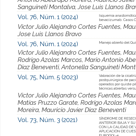
Sanguineti Montalva, Jose Luis Llanos Bra
Vol. 76, Núm. 1 (2024)
Isquemia anastomótica
bevacizumab. Casos C
Victor Julio Alejandro Cortes Fuentes, Maur
Jose Luis Llanos Bravo
Vol. 76, Núm. 1 (2024)
Manejo abierto del Qui
Victor Julio Alejandro Cortes Fuentes, Ma
Rodrigo Azolas Marcos, Mario Antonio Abed
Diaz Beneventi, Antonella Sanguineti Mont
Vol. 75, Núm. 5 (2023)
Valoración de la cicatri
postquirúrgica de pac
operados por quiste pi
técnicas abiertas vers
Victor Julio Alejandro Cortes Fuentes, Ma
Matías Pruzzo Garate, Rodrigo Azolas Mar
Moreira, Mauricio Javier Diaz Beneventi
Vol. 73, Núm. 3 (2021)
SÍNDROME DE RESEC
ANTERIOR BAJA Y SU
CON LA CALIDAD DE V
APLICACIÓN DE CUES
EUROQOL-5.