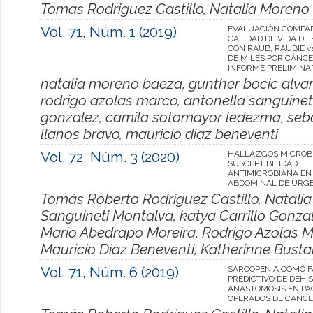
Tomas Rodriguez Castillo, Natalia Moreno
Vol. 71, Núm. 1 (2019)
EVALUACIÓN COMPAR
CALIDAD DE VIDA DE
CON RAUB, RAUBIE v
DE MILES POR CÁNCE
INFORME PRELIMINA
natalia moreno baeza, gunther bocic alva
rodrigo azolas marco, antonella sanguineti
gonzalez, camila sotomayor ledezma, sebas
llanos bravo, mauricio diaz beneventi
Vol. 72, Núm. 3 (2020)
HALLAZGOS MICROBI
SUSCEPTIBILIDAD
ANTIMICROBIANA EN
ABDOMINAL DE URGE
Tomás Roberto Rodríguez Castillo, Natali
Sanguineti Montalva, katya Carrillo Gonzal
Mario Abedrapo Moreira, Rodrigo Azolas Ma
Mauricio Diaz Beneventi, Katherinne Bus
Vol. 71, Núm. 6 (2019)
SARCOPENIA COMO 
PREDICTIVO DE DEHI
ANASTOMOSIS EN PA
OPERADOS DE CANCE