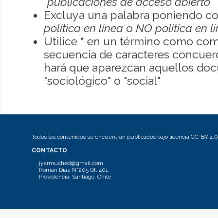
"publicaciones de acceso abierto"
Excluya una palabra poniendo co
política en línea
o
NO política en l
Utilice
*
en un término como como
secuencia de caracteres concuerde
hará que aparezcan aquellos do
"sociológico" o "social"
Todos los contenidos se encuentran publicados bajo licencia CC-BY 4.0
CONTACTO
jyarmuched@gmail.com
Román Díaz N°205 Of. 401.
Providencia, Santiago, Chile