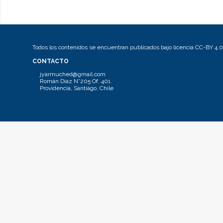
Todos los contenidos se encuentran publicados bajo licencia CC-BY 4.0
CONTACTO
jyarmuched@gmail.com
Román Díaz N°205 Of. 401.
Providencia, Santiago, Chile