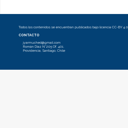
Todos los contenidos se encuentran publicados bajo licencia CC-BY 4.0
CONTACTO
jyarmuched@gmail.com
Román Díaz N°205 Of. 401.
Providencia, Santiago, Chile