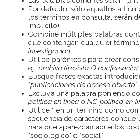
Las palabras comunes serán igno
Por defecto, sólo aquellos artíc
los términos en consulta, serán de
implícito)
Combine múltiples palabras con
que contengan cualquier término; 
investigación
Utilice paréntesis para crear con
ej.,
archivo ((revista O conferencia)
Busque frases exactas introducien
"publicaciones de acceso abierto"
Excluya una palabra poniendo co
política en línea
o
NO política en l
Utilice
*
en un término como como
secuencia de caracteres concuerde
hará que aparezcan aquellos do
"sociológico" o "social"