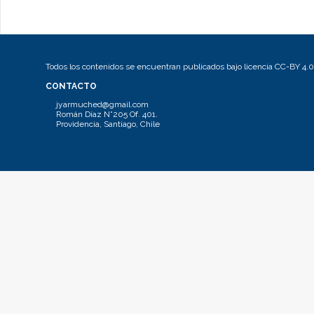
Todos los contenidos se encuentran publicados bajo licencia CC-BY 4.0
CONTACTO
jyarmuched@gmail.com
Román Díaz N°205 Of. 401.
Providencia, Santiago, Chile